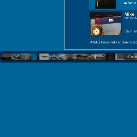
Ar šito i
Mike
2012-04
Caur pel
Attēlus komentēt var tikai reģistrēt
© avio