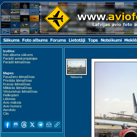
Izvēlne
:
foto albuma sākums
Parādīt aviokompānijas
Parādīt lidmašīnas
Mapes
:
Pasažieru lidmašīnas
Nākamā
Privātās lidmašīnas
Kravas lidmašīnas
Militārās lidmašīnas
Vēsturiskas lidmašīnas
Helikopteri
Lidostas
Avio māksla
Avio humors
Aerofoto
Cits