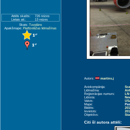
Attēls skatīts:
726 reizes
Lielais att.:
13 reizes
Skats:
Tuvplāns
Apakšmape:
Platfizelāžas lidmašīnas
Autors:
martins.j
Aviokompānija:
Sca
Lidmašīna:
Air
Reģistrācijas numurs:
LN
Lidosta:
New
Valsts:
USA
Mape:
Pas
Bildēts:
201
Ievietots:
201
Objektīvs:
Sta
Citi šī autora attēli: