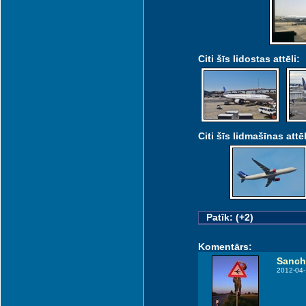
Citi šīs lidostas attēli:
Citi šīs lidmašīnas attēl
Patīk: (+2)
Komentārs:
Sanch
2012-04-