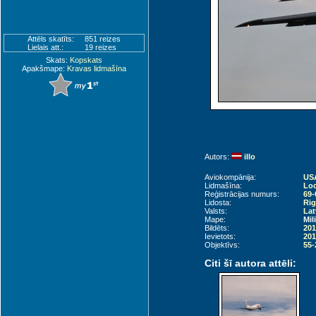
Attēls skatīts:
851 reizes
Lielais att.:
19 reizes
Skats:
Kopskats
Apakšmape:
Kravas lidmašīna
Autors:
illo
Aviokompānija:
USA
Lidmašīna:
Loc
Reģistrācijas numurs:
69-
Lidosta:
Rig
Valsts:
Lat
Mape:
Mil
Bildēts:
201
Ievietots:
201
Objektīvs:
55-
Citi šī autora attēli: