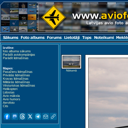
Izvēlne
:
foto albuma sākums
Parādīt aviokompānijas
Parādīt lidmašīnas
Mapes
:
Nākamā
Pasažieru lidmašīnas
Privātās lidmašīnas
Kravas lidmašīnas
Militārās lidmašīnas
Vēsturiskas lidmašīnas
Helikopteri
Lidostas
Avio māksla
Avio humors
Aerofoto
Cits