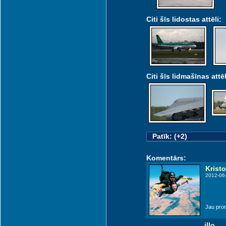
Citi šīs lidostas attēli:
Citi šīs lidmašīnas attēl
Patīk: (+2)
Komentārs:
Kristo
2012-06
Jau prom
illo