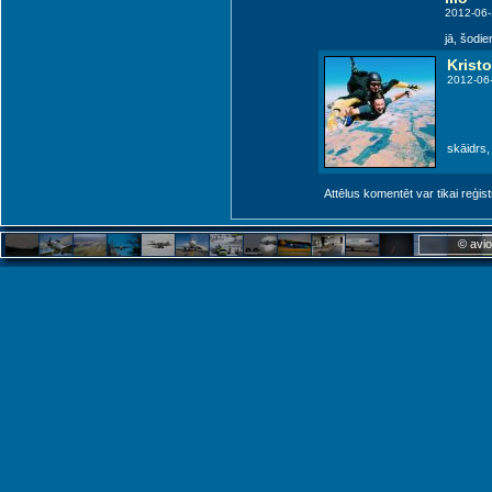
2012-06-
jā, šodie
Kristo
2012-06
skāidrs,
Attēlus komentēt var tikai reģistrēt
© avio