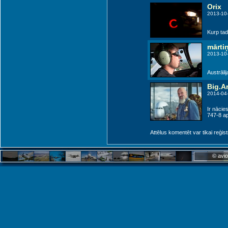
Orix
2013-10
Kurp tad
mārti
2013-10
Austrālij
Big.Ar
2014-04
Ir nācie
747-8 ap
Attēlus komentēt var tikai reģistrēt
© avio