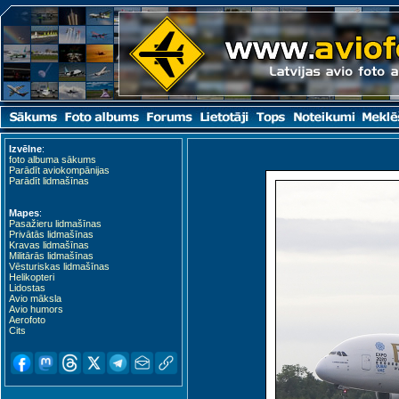
Izvēlne
:
foto albuma sākums
Parādīt aviokompānijas
Parādīt lidmašīnas
Mapes
:
Pasažieru lidmašīnas
Privātās lidmašīnas
Kravas lidmašīnas
Militārās lidmašīnas
Vēsturiskas lidmašīnas
Helikopteri
Lidostas
Avio māksla
Avio humors
Aerofoto
Cits