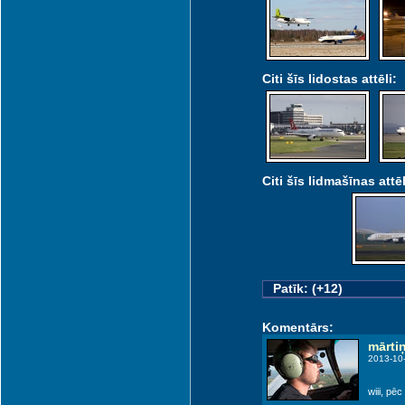
Citi šīs lidostas attēli:
Citi šīs lidmašīnas attēl
Patīk: (+12)
Komentārs:
mārti
2013-10
wiii, pē