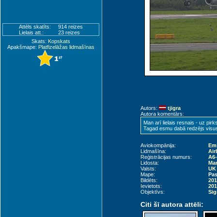
Attēls skatīts:
914 reizes
Lielais att.:
23 reizes
Skats:
Kopskats
Apakšmape:
Platfizelāžas lidmašīnas
Autors:
tjigra
Autora komentārs:
Man arī lielais resnais - uz pirk
Tagad esmu dabā redzējs visus r
Aviokompānija:
Emi
Lidmašīna:
Air
Reģistrācijas numurs:
A6
Lidosta:
Man
Valsts:
UK 
Mape:
Pas
Bildēts:
201
Ievietots:
201
Objektīvs:
Sig
Citi šī autora attēli: