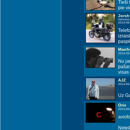
Tieši
pie vi
Jorsh
Administr
2014-06
Telefo
izrais
paspēj
Manfr
2014-06
Nu jau
pašam 
visas 
AJZ
2014-06
Uz Ga
Orix
2014-06
aviofot
Netei