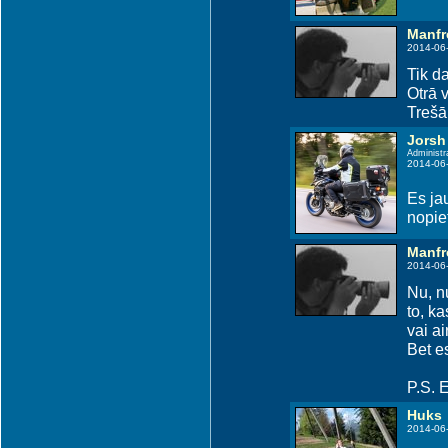
Manfr
2014-06
Tik da
Otrā 
Trešā
Jorsh
Administr
2014-06
Es jau
nopiet
Manfr
2014-06
Nu, n
to, ka
vai ai
Bet e
P.S. E
Huks
2014-06