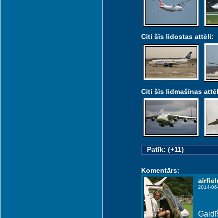
Citi šīs lidostas attēli:
Citi šīs lidmašīnas attēl
Patīk: (+11)
Komentārs:
airfiel
2014-06
Gaidīš