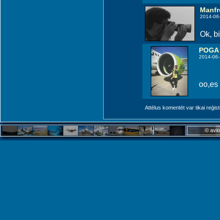
Manfr
2014-06
Ok, bi
POGA
2014-06-
oo,es 
Attēlus komentēt var tikai reģistrēt
© avio