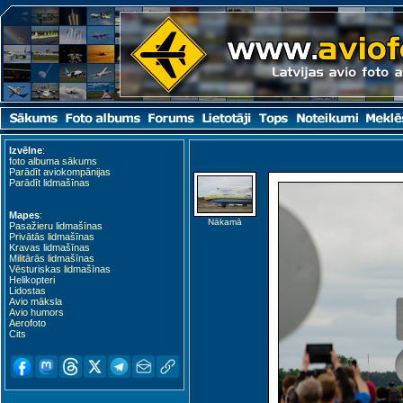
Izvēlne
:
foto albuma sākums
Parādīt aviokompānijas
Parādīt lidmašīnas
Mapes
:
Nākamā
Pasažieru lidmašīnas
Privātās lidmašīnas
Kravas lidmašīnas
Militārās lidmašīnas
Vēsturiskas lidmašīnas
Helikopteri
Lidostas
Avio māksla
Avio humors
Aerofoto
Cits