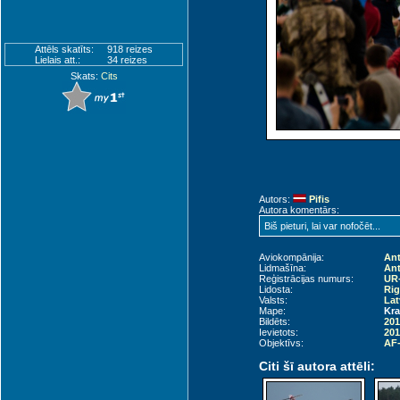
Attēls skatīts:
918 reizes
Lielais att.:
34 reizes
Skats:
Cits
Autors:
Pifis
Autora komentārs:
Biš pieturi, lai var nofočēt...
Aviokompānija:
An
Lidmašīna:
Ant
Reģistrācijas numurs:
UR
Lidosta:
Rig
Valsts:
Lat
Mape:
Kra
Bildēts:
201
Ievietots:
201
Objektīvs:
AF-
Citi šī autora attēli: