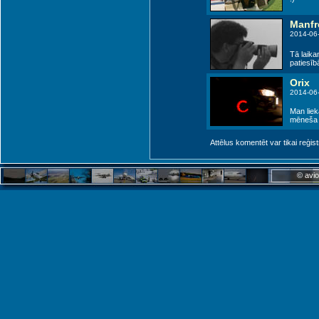
Manfr
2014-06
Tā laika
patiesīb
Orix
2014-06
Man liek
mēneša a
Attēlus komentēt var tikai reģistrēt
© avio