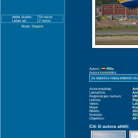
Attēls skatīts:
718 reizes
Lielais att.:
17 reizes
Skats:
Deguns
Autors:
Pifis
Autora komentārs:
Ja objektīvs neļauj ietilpināt vi
Aviokompānija:
An
Lidmašīna:
Ant
Reģistrācijas numurs:
UR
Lidosta:
Rig
Valsts:
Lat
Mape:
Kra
Bildēts:
201
Ievietots:
201
Objektīvs:
AF-
Citi šī autora attēli: