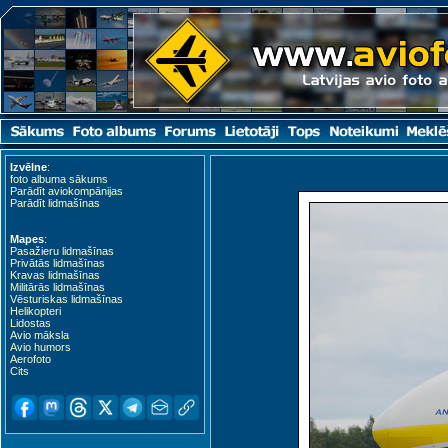
Izvēlne
:
foto albuma sākums
Parādīt aviokompānijas
Parādīt lidmašīnas
Mapes
:
Pasažieru lidmašīnas
Privātās lidmašīnas
Kravas lidmašīnas
Militārās lidmašīnas
Vēsturiskas lidmašīnas
Helikopteri
Lidostas
Avio māksla
Avio humors
Aerofoto
Cits