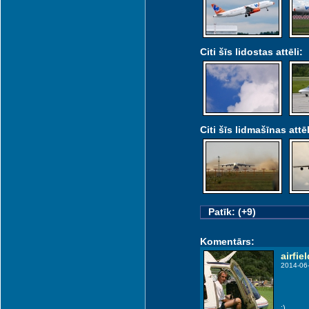
Citi šīs lidostas attēli:
Citi šīs lidmašīnas attēl
Patīk: (+9)
Komentārs:
airfiel
2014-06
:)