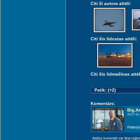
Citi šī autora attēli:
Citi šīs lidostas attēli:
Citi šīs lidmašīnas attēl
Patīk: (+2)
Komentārs:
Big.Ar
2017-11-
Platleņķ
Attēlus komentēt var tikai reģistrēt