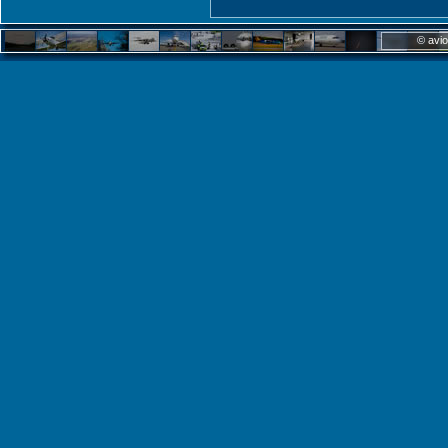
© avio