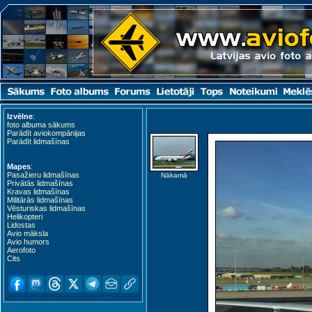
Izvēlne
:
foto albuma sākums
Parādīt aviokompānijas
Parādīt lidmašīnas
Mapes
:
Pasažieru lidmašīnas
Nākamā
Privātās lidmašīnas
Kravas lidmašīnas
Militārās lidmašīnas
Vēsturiskas lidmašīnas
Helikopteri
Lidostas
Avio māksla
Avio humors
Aerofoto
Cits