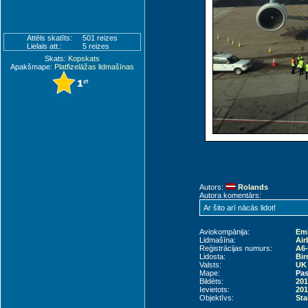
Attēls skatīts:
501 reizes
Lielais att.:
5 reizes
Skats:
Kopskats
Apakšmape:
Platfizelāžas lidmašīnas
Autors:
Rolands
Autora komentārs:
Ar šito arī nācās lidot!
Aviokompānija:
Emi
Lidmašīna:
Air
Reģistrācijas numurs:
A6
Lidosta:
Bir
Valsts:
UK 
Mape:
Pas
Bildēts:
201
Ievietots:
201
Objektīvs:
Sta