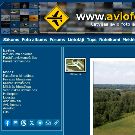
Kardla (KDL)
Izvēlne
:
foto albuma sākums
Parādīt aviokompānijas
Parādīt lidmašīnas
Mapes
:
Nākamā
Pasažieru lidmašīnas
Privātās lidmašīnas
Kravas lidmašīnas
Militārās lidmašīnas
Vēsturiskas lidmašīnas
Helikopteri
Lidostas
Avio māksla
Avio humors
Kuressaare (URE)
Aerofoto
Cits