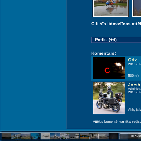
Citi šīs lidmašīnas attēl
Kaun
Patīk: (+4)
Komentārs:
Orix
2018-07
500m:)
Jorsh
Administr
2018-07
Ahh, ja l
Suwalki (QPH)
Attēlus komentēt var tikai reģistrēt
© avio