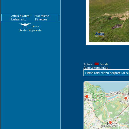
Attēls skatīts:
560 reizes
Ringsu (EERU)
Lielais att.:
15 reizes
Skats:
Kopskats
s (VNT)
Autors:
Jorsh
Autora komentārs:
Talsi (EVTE)
Pirmo reizi redzu heliportu ar s
Riga
Rig
Jurmala (EVJA)
Tukums (EVTA)
Riga (R
Jelgava (EVEA)