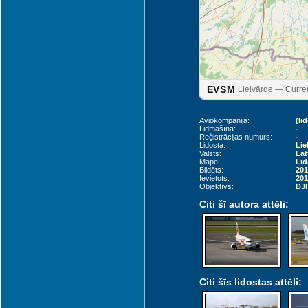
EVSM
Lielvārde — Curren
Aviokompānija:
(li
Lidmašīna:
-
Reģistrācijas numurs:
-
Lidosta:
Lie
Valsts:
Lat
Mape:
Lid
Siauliai (SQQ)
Bildēts:
201
Ievietots:
201
Objektīvs:
DJI
Citi šī autora attēli:
Citi šīs lidostas attēli: