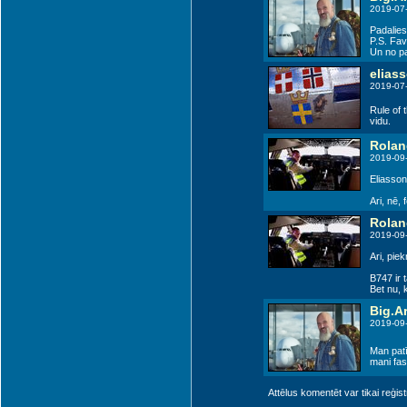
2019-07
Padalies
P.S. Fav
Un no pa
elias
2019-07
Rule of t
vidu.
Rolan
2019-09-
Eliasson
Ari, nē, 
Rolan
2019-09-
Ari, piek
B747 ir 
Bet nu, 
Big.Ar
2019-09
Man patī
mani fas
Attēlus komentēt var tikai reģistrēt