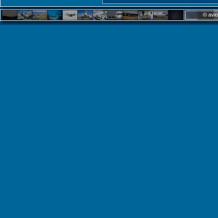
© avio