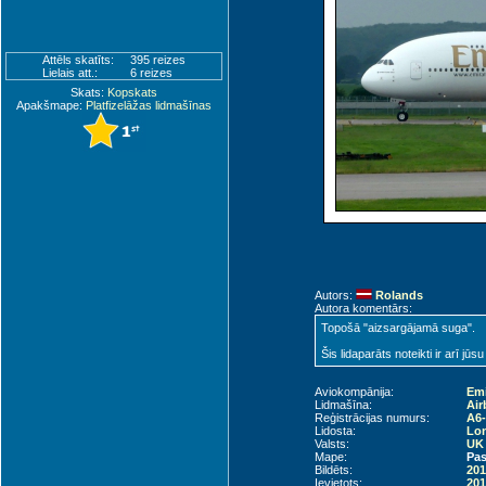
Attēls skatīts:
395 reizes
Lielais att.:
6 reizes
Skats:
Kopskats
Apakšmape:
Platfizelāžas lidmašīnas
Autors:
Rolands
Autora komentārs:
Topošā "aizsargājamā suga".
Šis lidaparāts noteikti ir arī jūsu
Aviokompānija:
Emi
Lidmašīna:
Air
Reģistrācijas numurs:
A6
Lidosta:
Lon
Valsts:
UK 
Mape:
Pas
Bildēts:
201
Ievietots:
201