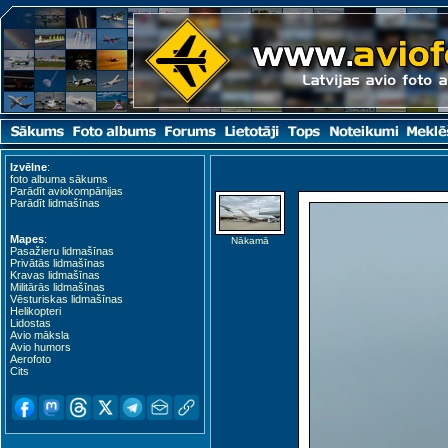
Izvēlne
:
foto albuma sākums
Parādīt aviokompānijas
Parādīt lidmašīnas
Mapes
:
Nākamā
Pasažieru lidmašīnas
Privātās lidmašīnas
Kravas lidmašīnas
Militārās lidmašīnas
Vēsturiskas lidmašīnas
Helikopteri
Lidostas
Avio māksla
Avio humors
Aerofoto
Cits