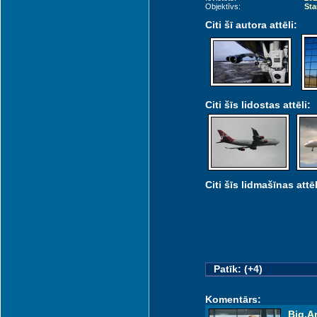
Objektīvs:
Sta
Citi šī autora attēli:
Citi šīs lidostas attēli:
Citi šīs lidmašīnas attēl
Patīk: (+4)
Komentārs:
Big.Ar