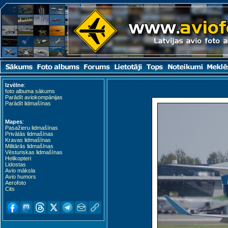
Izvēlne
:
foto albuma sākums
Parādīt aviokompānijas
Parādīt lidmašīnas
Mapes
:
Pasažieru lidmašīnas
Privātās lidmašīnas
Kravas lidmašīnas
Militārās lidmašīnas
Vēsturiskas lidmašīnas
Helikopteri
Lidostas
Avio māksla
Avio humors
Aerofoto
Cits