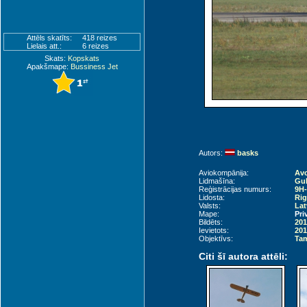
Attēls skatīts:
418 reizes
Lielais att.:
6 reizes
Skats:
Kopskats
Apakšmape:
Bussiness Jet
Autors:
basks
Aviokompānija:
Av
Lidmašīna:
Gul
Reģistrācijas numurs:
9H
Lidosta:
Rig
Valsts:
Lat
Mape:
Pri
Bildēts:
201
Ievietots:
201
Objektīvs:
Tam
Citi šī autora attēli: