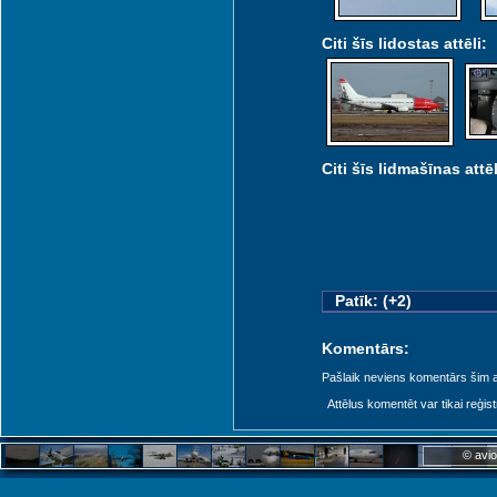
Citi šīs lidostas attēli:
Citi šīs lidmašīnas attēl
Patīk: (+2)
Komentārs:
Pašlaik neviens komentārs šim at
Attēlus komentēt var tikai reģistrēt
© avio