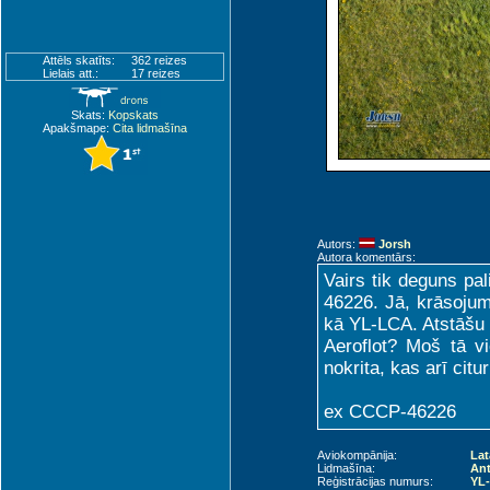
Attēls skatīts:
362 reizes
Lielais att.:
17 reizes
Skats:
Kopskats
Apakšmape:
Cita lidmašīna
Autors:
Jorsh
Autora komentārs:
Vairs tik deguns pal
46226. Jā, krāsojums
kā YL-LCA. Atstāšu p
Aeroflot? Moš tā vi
nokrita, kas arī citur
ex CCCP-46226
Aviokompānija:
Lat
Lidmašīna:
An
Reģistrācijas numurs:
YL