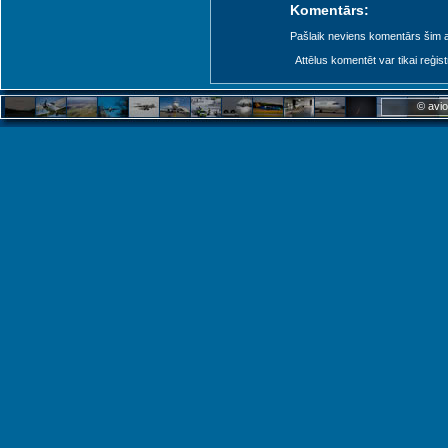
Komentārs:
Pašlaik neviens komentārs šim at
Attēlus komentēt var tikai reģistrēt
© avio