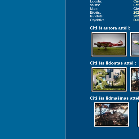
Lidosta:
Cie
Valsts:
Lat
Mape:
Cit
Bildēts:
202
Ievietots:
202
Objektīvs:
DJI
Citi šī autora attēli:
Citi šīs lidostas attēli:
Citi šīs lidmašīnas attēl