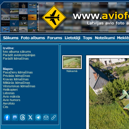
Izvēlne
:
foto albuma sākums
Parādīt aviokompānijas
Parādīt lidmašīnas
Mapes
:
Nākamā
Pasažieru lidmašīnas
Privātās lidmašīnas
Kravas lidmašīnas
Militārās lidmašīnas
Vēsturiskas lidmašīnas
Helikopteri
Lidostas
Avio māksla
Avio humors
Aerofoto
Cits