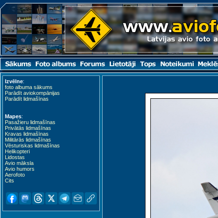
Izvēlne
:
foto albuma sākums
Parādīt aviokompānijas
Parādīt lidmašīnas
Mapes
:
Pasažieru lidmašīnas
Privātās lidmašīnas
Kravas lidmašīnas
Militārās lidmašīnas
Vēsturiskas lidmašīnas
Helikopteri
Lidostas
Avio māksla
Avio humors
Aerofoto
Cits