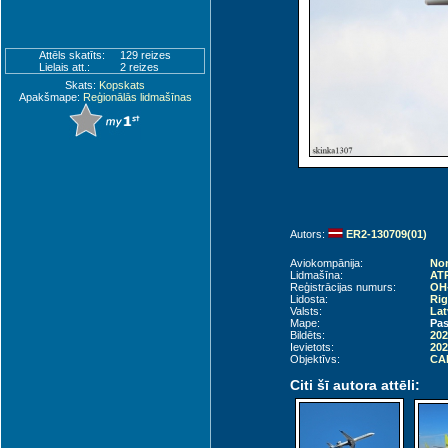
Attēls skatīts:
129 reizes
Lielais att.:
2 reizes
Skats:
Kopskats
Apakšmape:
Reģionālās lidmašīnas
Autors:
ER2-130709(01)
Aviokompānija:
Nor
Lidmašīna:
ATR
Reģistrācijas numurs:
OH
Lidosta:
Rig
Valsts:
Lat
Mape:
Pas
Bildēts:
202
Ievietots:
202
Objektīvs:
CA
Citi šī autora attēli: