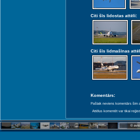
Citi šīs lidostas attēli:
Citi šīs lidmašīnas attēl
Komentārs:
Pašlaik neviens komentārs šim at
Attēlus komentēt var tikai reģistrēt
© avio