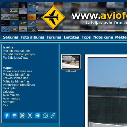
Izvēlne
:
foto albuma sākums
Parādīt aviokompānijas
Parādīt lidmašīnas
Mapes
:
Pasažieru lidmašīnas
Nākamā
Privātās lidmašīnas
Kravas lidmašīnas
Militārās lidmašīnas
Vēsturiskas lidmašīnas
Helikopteri
Lidostas
Avio māksla
Avio humors
Aerofoto
Cits