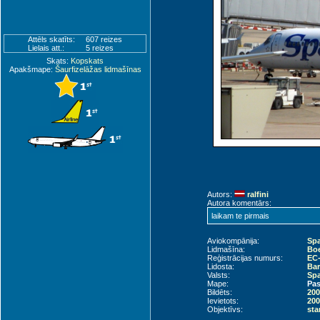
Attēls skatīts:
607 reizes
Lielais att.:
5 reizes
Skats:
Kopskats
Apakšmape:
Šaurfizelāžas lidmašīnas
Autors:
ralfini
Autora komentārs:
laikam te pirmais
Aviokompānija:
Spa
Lidmašīna:
Boe
Reģistrācijas numurs:
EC
Lidosta:
Bar
Valsts:
Spa
Mape:
Pas
Bildēts:
200
Ievietots:
200
Objektīvs:
sta