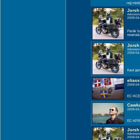
reģ minē
Jorsh
Administr
2009-04
Parāk īs
neatradu
Jorsh
Administr
2009-04
Kaut ga
elias
2009-04-
EC-KCE t
Cawk
2009-04-
EC-KFR,
Jorsh
Administr
2009-04-