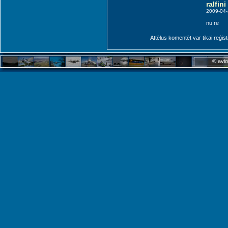
ralfini
2009-04-
nu re
Attēlus komentēt var tikai reģistrēt
© avio