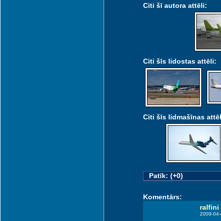
Citi šī autora attēli:
Citi šīs lidostas attēli:
Citi šīs lidmašīnas attēl
Patīk: (+0)
Komentārs:
ralfini
2009-04-