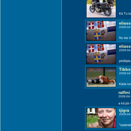
Kā Tu to 
elias
2009-04-
Nu tas ir
elias
2009-04-
pēdējais
Tibbs
2009-04
Kāda tur
ralfini
2009-04-
a kā jūs 
tjigra
2009-04
"spainai