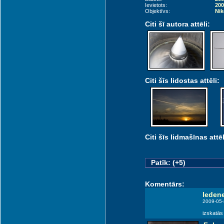
Ievietots:
200
Objektīvs:
Nik
Citi šī autora attēli:
Citi šīs lidostas attēli:
Citi šīs lidmašīnas attēl
Patīk: (+5)
Komentārs:
leden
2009-05-
izskatās 