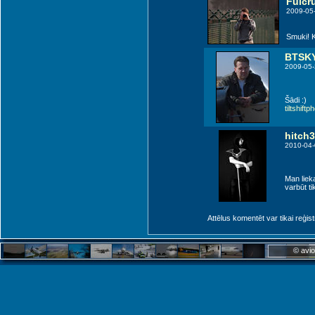
Fulcr
2009-05
Smuki! K
BTSK
2009-05-
Šādi :)
tiltshiftp
hitch3
2010-04-
Man liek
varbūt ti
Attēlus komentēt var tikai reģistrēt
© avio