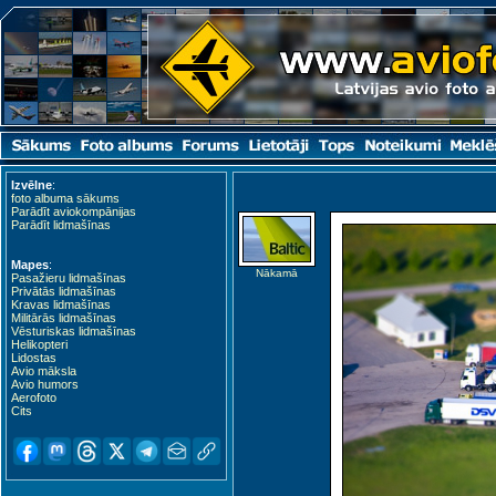
Izvēlne
:
foto albuma sākums
Parādīt aviokompānijas
Parādīt lidmašīnas
Mapes
:
Nākamā
Pasažieru lidmašīnas
Privātās lidmašīnas
Kravas lidmašīnas
Militārās lidmašīnas
Vēsturiskas lidmašīnas
Helikopteri
Lidostas
Avio māksla
Avio humors
Aerofoto
Cits