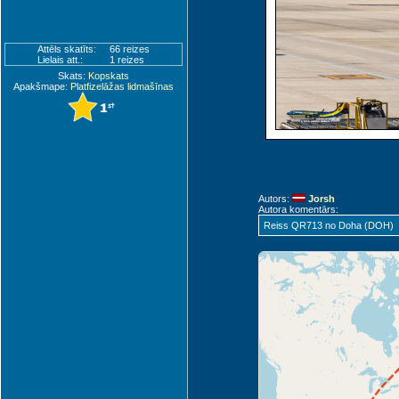
Attēls skatīts:
66 reizes
Lielais att.:
1 reizes
Skats:
Kopskats
Apakšmape:
Platfizelāžas lidmašīnas
Autors:
Jorsh
Autora komentārs:
Reiss QR713 no Doha (DOH)