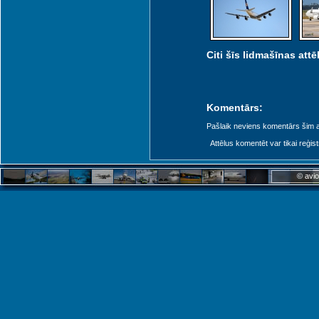
Citi šīs lidmašīnas attēl
Komentārs:
Pašlaik neviens komentārs šim at
Attēlus komentēt var tikai reģistrēt
© avio