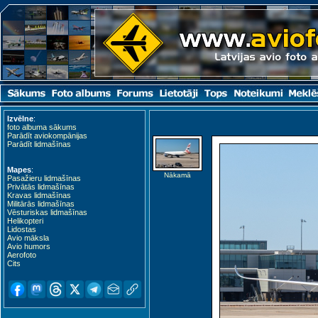
Izvēlne
:
foto albuma sākums
Parādīt aviokompānijas
Parādīt lidmašīnas
Mapes
:
Nākamā
Pasažieru lidmašīnas
Privātās lidmašīnas
Kravas lidmašīnas
Militārās lidmašīnas
Vēsturiskas lidmašīnas
Helikopteri
Lidostas
Avio māksla
Avio humors
Aerofoto
Cits