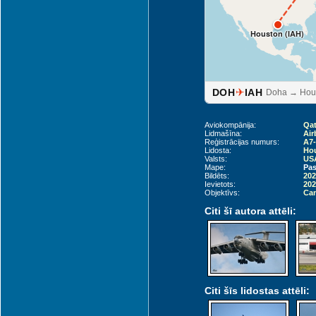
Houston (IAH)
✈
DOH
IAH
Doha → Hou
Aviokompānija:
Qat
Lidmašīna:
Air
Reģistrācijas numurs:
A7
Lidosta:
Hou
Valsts:
USA
Mape:
Pas
Bildēts:
202
Ievietots:
202
Objektīvs:
Can
Citi šī autora attēli:
Citi šīs lidostas attēli: