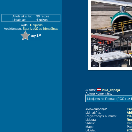
Attēls skatīts:
99 reizes
Lielais att.:
4 reizes
Skats:
Tuvplāns
Apakšmape:
Šaurfizelāžas lidmašīnas
Autors:
vika_liepaja
Autora komentārs:
Lidojums no Romas (FCO) uz Rī
Aviokompānija:
Car
Lidmašīna:
Air
Reģistrācijas numurs:
YR
Lidosta:
Rom
Valsts:
Ita
Mape:
Pas
Bildēts:
202