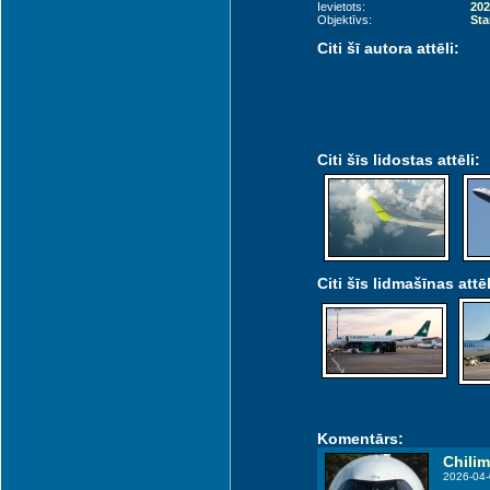
Ievietots:
202
Objektīvs:
Sta
Citi šī autora attēli:
Citi šīs lidostas attēli:
Citi šīs lidmašīnas attēl
Komentārs:
Chili
2026-04-