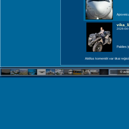
Apsveicu
vika_l
2026-04-
Paldies ļot
Attēlus komentēt var tikai reģistrēt
© avio