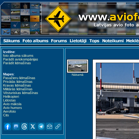
Izvēlne
:
foto albuma sākums
Parādīt aviokompānijas
Parādīt lidmašīnas
Mapes
:
Nākamā
Pasažieru lidmašīnas
Privātās lidmašīnas
Kravas lidmašīnas
Militārās lidmašīnas
Vēsturiskas lidmašīnas
Helikopteri
Lidostas
Avio māksla
Avio humors
Aerofoto
Cits