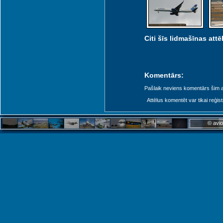
Citi šīs lidmašīnas attēl
Komentārs:
Pašlaik neviens komentārs šim at
Attēlus komentēt var tikai reģistrēt
© avio