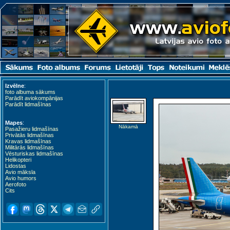
Izvēlne
:
foto albuma sākums
Parādīt aviokompānijas
Parādīt lidmašīnas
Mapes
:
Nākamā
Pasažieru lidmašīnas
Privātās lidmašīnas
Kravas lidmašīnas
Militārās lidmašīnas
Vēsturiskas lidmašīnas
Helikopteri
Lidostas
Avio māksla
Avio humors
Aerofoto
Cits