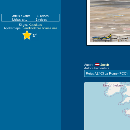
Attēls skatīts:
66 reizes
Lielais att.:
1 reizes
Skats:
Kopskats
Apakšmape:
Šaurfizelāžas lidmašīnas
Autors:
Jorsh
Autora komentārs:
Reiss AZ403 uz Rome (FCO)