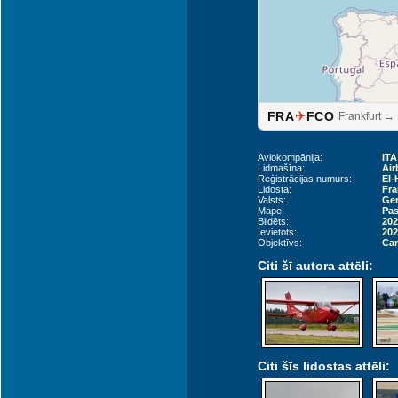
✈
FRA
FCO
Frankfurt 
Aviokompānija:
ITA
Lidmašīna:
Air
Reģistrācijas numurs:
EI-
Lidosta:
Fra
Valsts:
Ger
Mape:
Pas
Bildēts:
202
Ievietots:
202
Objektīvs:
Can
Citi šī autora attēli:
Citi šīs lidostas attēli: