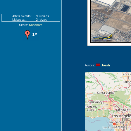
Attēls skatīts:
90 reizes
Lielais att.:
2 reizes
Skats:
Kopskats
Autors:
Jorsh
Los Angeles (LAX)