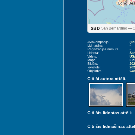
SBD
San Bernardino — Cu
Aviokompānija:
(li
Lidmašīna:
-
Reģistrācijas numurs:
-
Lidosta:
San
Valsts:
USA
Mape:
Lid
Bildēts:
202
Ievietots:
202
Objektīvs:
Can
Citi šī autora attēli:
Citi šīs lidostas attēli:
Citi šīs lidmašīnas attēl