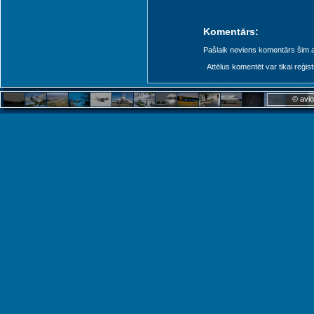
Komentārs:
Pašlaik neviens komentārs šim at
Attēlus komentēt var tikai reģistrēt
© avio