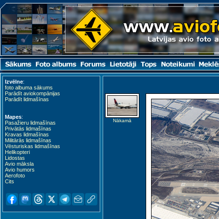
Izvēlne
:
foto albuma sākums
Parādīt aviokompānijas
Parādīt lidmašīnas
Mapes
:
Nākamā
Pasažieru lidmašīnas
Privātās lidmašīnas
Kravas lidmašīnas
Militārās lidmašīnas
Vēsturiskas lidmašīnas
Helikopteri
Lidostas
Avio māksla
Avio humors
Aerofoto
Cits