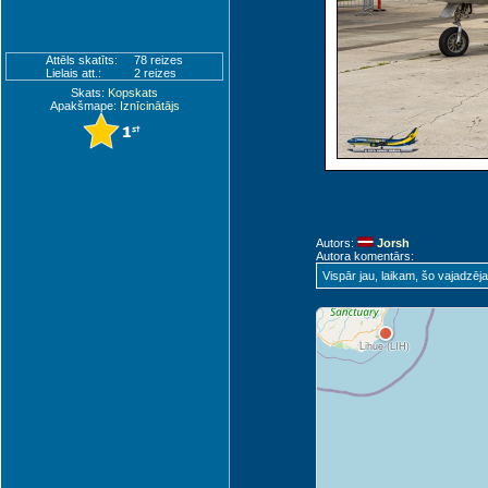
Attēls skatīts:
78 reizes
Lielais att.:
2 reizes
Skats:
Kopskats
Apakšmape:
Iznīcinātājs
Autors:
Jorsh
Autora komentārs:
Vispār jau, laikam, šo vajadzēja
Lihue (LIH)