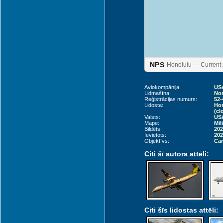
NPS
Honolulu — Current 
Aviokompānija:
USA
Lidmašīna:
Nor
Reģistrācijas numurs:
52-
Lidosta:
Hon
(cl
Valsts:
USA
Mape:
Mil
Bildēts:
202
Ievietots:
202
Objektīvs:
Can
Citi šī autora attēli:
Citi šīs lidostas attēli: