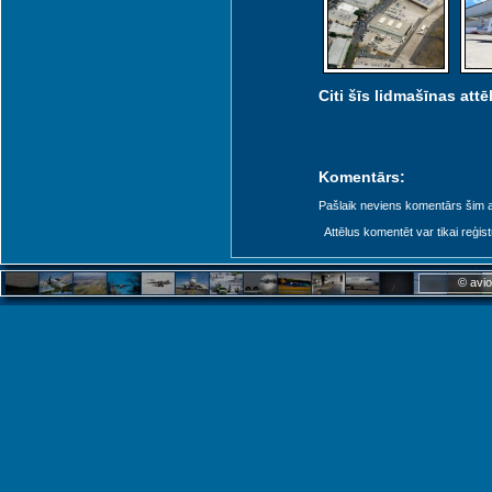
Citi šīs lidmašīnas attēl
Komentārs:
Pašlaik neviens komentārs šim at
Attēlus komentēt var tikai reģistrēt
© avio