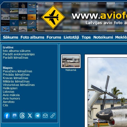
Izvēlne
:
foto albuma sākums
Parādīt aviokompānijas
Parādīt lidmašīnas
Mapes
:
Nākamā
Pasažieru lidmašīnas
Privātās lidmašīnas
Kravas lidmašīnas
Militārās lidmašīnas
Vēsturiskas lidmašīnas
Helikopteri
Lidostas
Avio māksla
Avio humors
Aerofoto
Cits