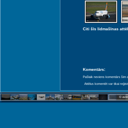
Citi šīs lidmašīnas attēl
Komentārs:
Pašlaik neviens komentārs šim at
Attēlus komentēt var tikai reģistrēt
© avio