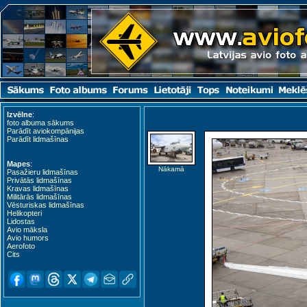
Izvēlne
:
foto albuma sākums
Parādīt aviokompānijas
Parādīt lidmašīnas
Mapes
:
Nākamā
Pasažieru lidmašīnas
Privātās lidmašīnas
Kravas lidmašīnas
Militārās lidmašīnas
Vēsturiskas lidmašīnas
Helikopteri
Lidostas
Avio māksla
Avio humors
Aerofoto
Cits