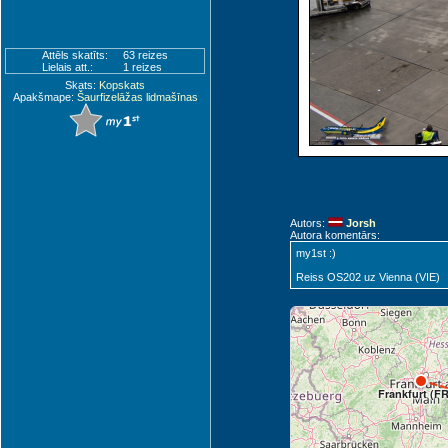
Attēls skatīts:
63 reizes
Lielais att.:
1 reizes
Skats:
Kopskats
Apakšmape:
Šaurfizelāžas lidmašīnas
Autors:
Jorsh
Autora komentārs:
my1st :)
Reiss OS202 uz Vienna (VIE)
Frankfurt (F