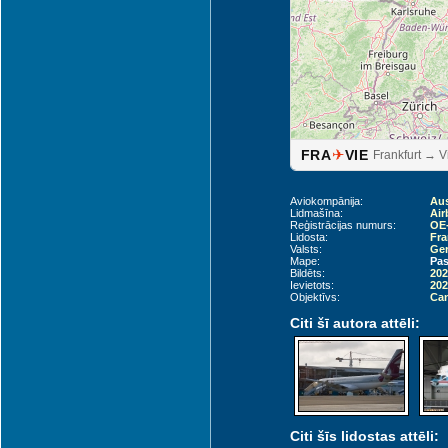
✈
FRA
VIE
Frankfurt → 
Aviokompānija:
Aus
Lidmašīna:
Air
Reģistrācijas numurs:
OE
Lidosta:
Fra
Valsts:
Ger
Mape:
Pas
Bildēts:
202
Ievietots:
202
Objektīvs:
Can
Citi šī autora attēli:
Citi šīs lidostas attēli: