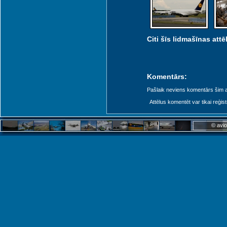
Citi šīs lidmašīnas attēl
Komentārs:
Pašlaik neviens komentārs šim at
Attēlus komentēt var tikai reģistrēt
© avio