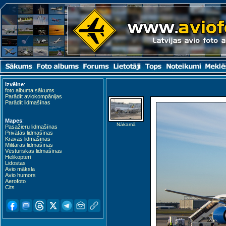
Izvēlne
:
foto albuma sākums
Parādīt aviokompānijas
Parādīt lidmašīnas
Mapes
:
Nākamā
Pasažieru lidmašīnas
Privātās lidmašīnas
Kravas lidmašīnas
Militārās lidmašīnas
Vēsturiskas lidmašīnas
Helikopteri
Lidostas
Avio māksla
Avio humors
Aerofoto
Cits