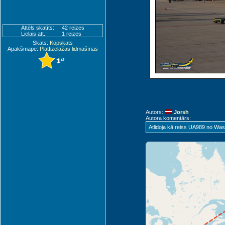
Attēls skatīts:
42 reizes
Lielais att.:
1 reizes
Skats:
Kopskats
Apakšmape:
Platfizelāžas lidmašīnas
Autors:
Jorsh
Autora komentārs:
Atlidoja kā reiss UA989 no Was