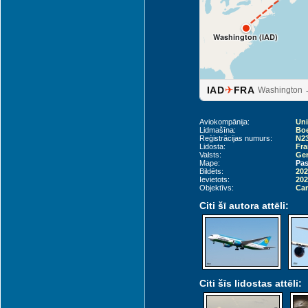
Washington (IAD)
✈
IAD
FRA
Washington →
Aviokompānija:
Uni
Lidmašīna:
Boe
Reģistrācijas numurs:
N2
Lidosta:
Fra
Valsts:
Ger
Mape:
Pas
Bildēts:
202
Ievietots:
202
Objektīvs:
Can
Citi šī autora attēli:
Citi šīs lidostas attēli: