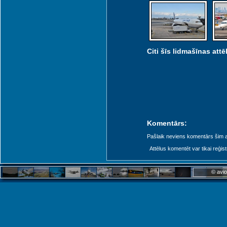
Citi šīs lidmašīnas attēl
Komentārs:
Pašlaik neviens komentārs šim at
Attēlus komentēt var tikai reģistrēt
© avio