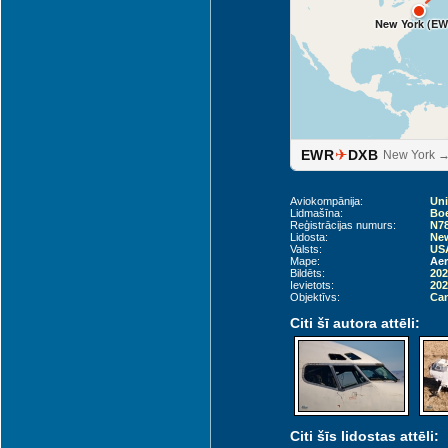
New York (EW
✈
EWR
DXB
New York →
Aviokompānija:
Uni
Lidmašīna:
Boe
Reģistrācijas numurs:
N7
Lidosta:
New
Valsts:
USA
Mape:
Aer
Bildēts:
202
Ievietots:
202
Objektīvs:
Can
Citi šī autora attēli:
Citi šīs lidostas attēli: