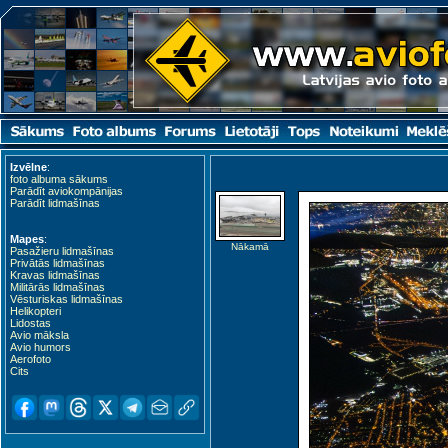
Izvēlne
:
foto albuma sākums
Parādīt aviokompānijas
Parādīt lidmašīnas
Mapes
:
Nākamā
Pasažieru lidmašīnas
Privātās lidmašīnas
Kravas lidmašīnas
Militārās lidmašīnas
Vēsturiskas lidmašīnas
Helikopteri
Lidostas
Avio māksla
Avio humors
Aerofoto
Cits