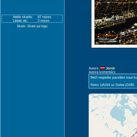
Attēls skatīts:
97 reizes
Lielais att.:
3 reizes
Skats:
Skats pa logu
Autors:
Jorsh
Autora komentārs:
Bieži negadās pacelties kaut kur 
Reiss UA164 uz Dubai (DXB)