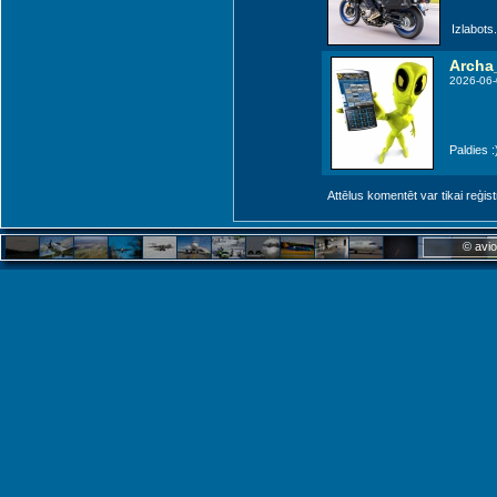
Izlabots.
Archa
2026-06-
Paldies :
Attēlus komentēt var tikai reģistrēt
© avio