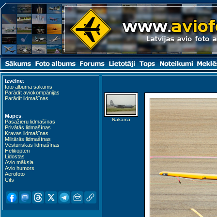
Izvēlne
:
foto albuma sākums
Parādīt aviokompānijas
Parādīt lidmašīnas
Mapes
:
Nākamā
Pasažieru lidmašīnas
Privātās lidmašīnas
Kravas lidmašīnas
Militārās lidmašīnas
Vēsturiskas lidmašīnas
Helikopteri
Lidostas
Avio māksla
Avio humors
Aerofoto
Cits