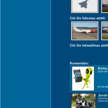
Citi šīs lidostas attēli:
Citi šīs lidmašīnas attēl
Komentārs:
Archa
2026-06-
es ne pa
Jorsh
Administr
2026-06