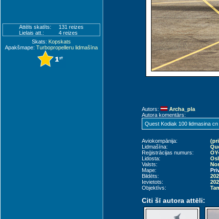
Attēls skatīts:
131 reizes
Lielais att.:
4 reizes
Skats:
Kopskats
Apakšmape:
Turbopropelleru lidmašīna
Autors:
Archa_pla
Autora komentārs:
Quest Kodiak 100 lidmasina cn
Aviokompānija:
(pr
Lidmašīna:
Que
Reģistrācijas numurs:
OY
Lidosta:
Osl
Valsts:
Nor
Mape:
Pri
Bildēts:
202
Ievietots:
202
Objektīvs:
Tam
Citi šī autora attēli: