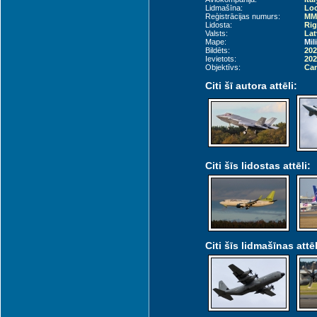
Lidmašīna:
Loc
Reģistrācijas numurs:
MM6
Lidosta:
Rig
Valsts:
Lat
Mape:
Mil
Bildēts:
202
Ievietots:
202
Objektīvs:
Can
Citi šī autora attēli:
Citi šīs lidostas attēli:
Citi šīs lidmašīnas attēl