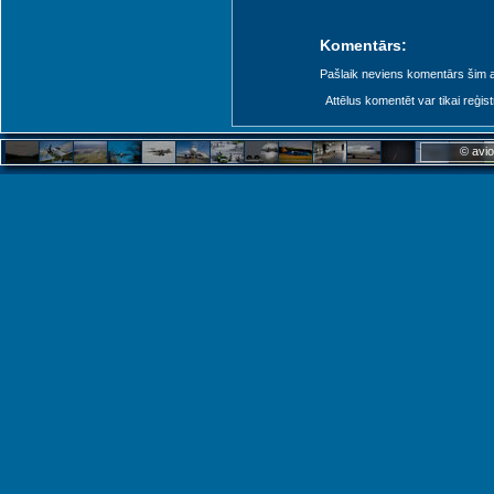
Komentārs:
Pašlaik neviens komentārs šim at
Attēlus komentēt var tikai reģistrēt
© avio