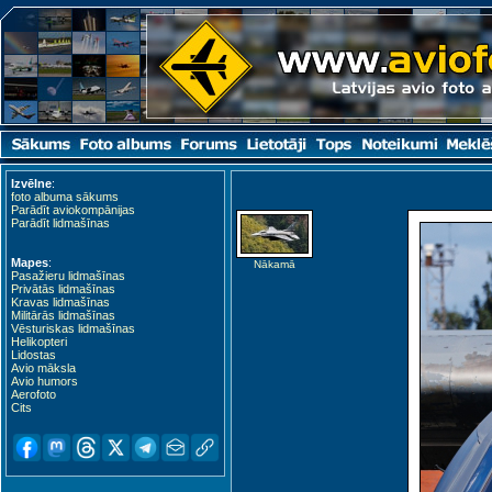
Izvēlne
:
foto albuma sākums
Parādīt aviokompānijas
Parādīt lidmašīnas
Mapes
:
Nākamā
Pasažieru lidmašīnas
Privātās lidmašīnas
Kravas lidmašīnas
Militārās lidmašīnas
Vēsturiskas lidmašīnas
Helikopteri
Lidostas
Avio māksla
Avio humors
Aerofoto
Cits