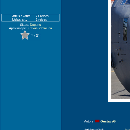
Attēls skatīts:
71 reizes
Lielais att.:
2 reizes
Skats:
Deguns
Apakšmape:
Kravas lidmašīna
Autors:
GustavsG
Aviokompānija:
Ita