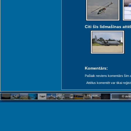
Citi šīs lidmašīnas attēl
Komentārs:
Pašlaik neviens komentārs šim at
Attēlus komentēt var tikai reģistrēt
© avio