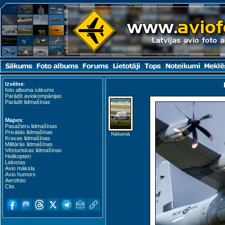
Izvēlne
:
foto albuma sākums
Parādīt aviokompānijas
Parādīt lidmašīnas
Mapes
:
Pasažieru lidmašīnas
Privātās lidmašīnas
Nākamā
Kravas lidmašīnas
Militārās lidmašīnas
Vēsturiskas lidmašīnas
Helikopteri
Lidostas
Avio māksla
Avio humors
Aerofoto
Cits