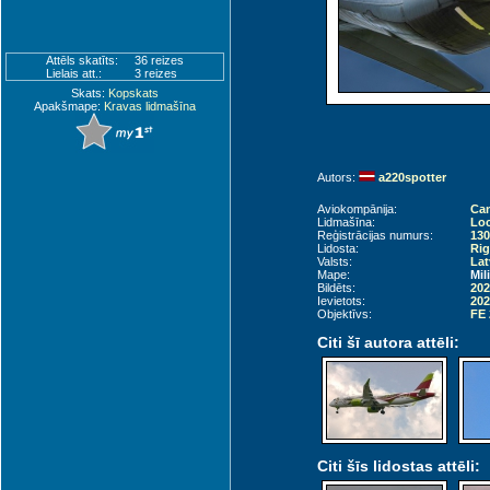
Attēls skatīts:
36 reizes
Lielais att.:
3 reizes
Skats:
Kopskats
Apakšmape:
Kravas lidmašīna
Autors:
a220spotter
Aviokompānija:
Can
Lidmašīna:
Loc
Reģistrācijas numurs:
130
Lidosta:
Rig
Valsts:
Lat
Mape:
Mil
Bildēts:
202
Ievietots:
202
Objektīvs:
FE 
Citi šī autora attēli:
Citi šīs lidostas attēli: