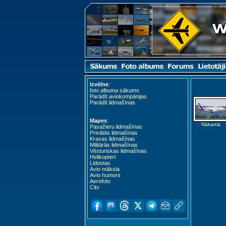
Izvēlne
:
foto albuma sākums
Parādīt aviokompānijas
Parādīt lidmašīnas
Mapes
:
Nākamā
Pasažieru lidmašīnas
Privātās lidmašīnas
Kravas lidmašīnas
Militārās lidmašīnas
Vēsturiskas lidmašīnas
Helikopteri
Lidostas
Avio māksla
Avio humors
Aerofoto
Cits