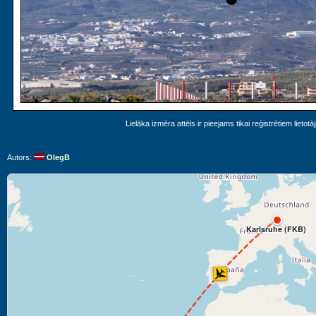
Lielāka izmēra attēls ir pieejams tikai reģistrētiem lietotā
Autors:
OlegB
Karlsruhe (FKB)