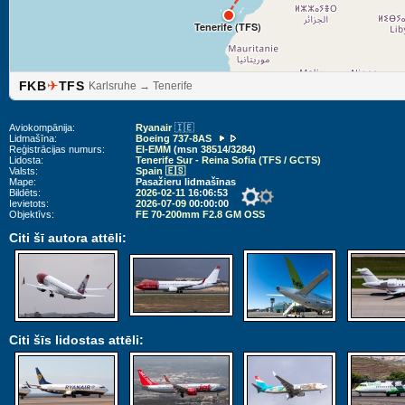
Tenerife (TFS)
✈
FKB
TFS
Karlsruhe → Tenerife
Aviokompānija:
Ryanair
🇮🇪
Lidmašīna:
Boeing 737-8AS
Reģistrācijas numurs:
EI-EMM
(msn
38514
/
3284
)
Lidosta:
Tenerife Sur - Reina Sofia (TFS / GCTS)
Valsts:
Spain 🇪🇸
Mape:
Pasažieru lidmašīnas
Bildēts:
2026-02-11
16:06:53
Ievietots:
2026-07-09
00:00:00
Objektīvs:
FE 70-200mm F2.8 GM OSS
Citi šī autora attēli:
Citi šīs lidostas attēli: