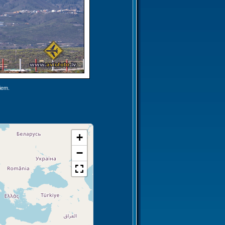
jiem.
+
−