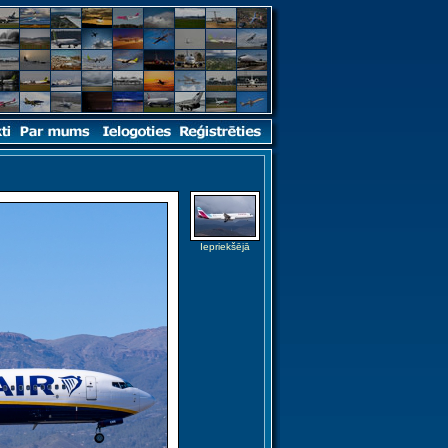
Iepriekšējā