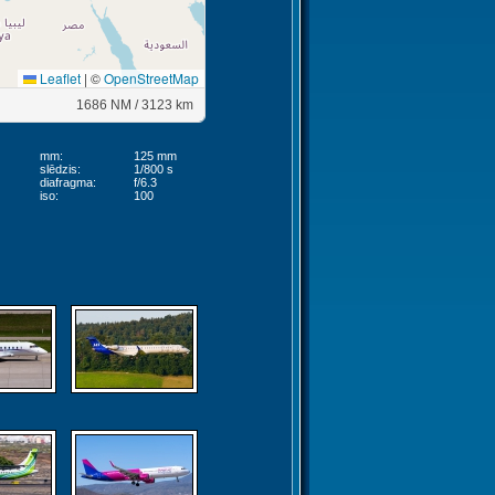
Leaflet
|
©
OpenStreetMap
1686 NM / 3123 km
mm:
125 mm
slēdzis:
1/800 s
diafragma:
f/6.3
iso:
100