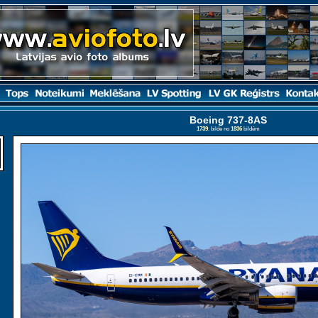
Boeing 737-8AS
1739
. bilde no
1836
bildēm