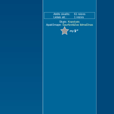
Attēls skatīts:
61 reizes
Lielais att.:
1 reizes
Skats:
Kopskats
Apakšmape:
Šaurfizelāžas lidmašīnas