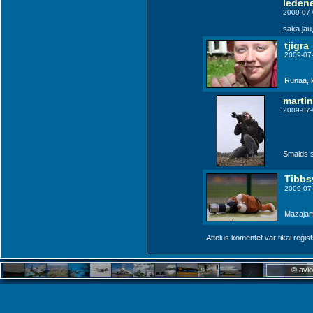
leden
2009-07-
saka jau
tjigra
2009-07
Runaa, k
marti
2009-07-
Smaids se
Tibbs
2009-07
Mazajam
Attēlus komentēt var tikai reģistrēt
© avio