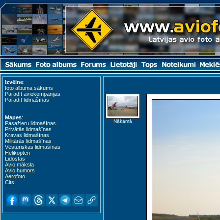
Izvēlne
:
foto albuma sākums
Parādīt aviokompānijas
Parādīt lidmašīnas
Mapes
:
Nākamā
Pasažieru lidmašīnas
Privātās lidmašīnas
Kravas lidmašīnas
Militārās lidmašīnas
Vēsturiskas lidmašīnas
Helikopteri
Lidostas
Avio māksla
Avio humors
Aerofoto
Cits