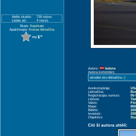
Attēls skatīts:
736 reizes
Lielais att.:
4 reizes
Skats:
Kopskats
Apakšmape:
Kravas lidmašīna
Autors:
ledene
Autora komentārs:
atrodiet otru lidmašīnu :)
Aviokompānija:
USA
Lidmašīna:
Boe
Reģistrācijas numurs:
05-
Lidosta:
Tam
Valsts:
Fin
Mape:
Mil
Bildēts:
200
Ievietots:
200
Objektīvs:
Sta
Citi šī autora attēli: