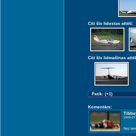
Citi šīs lidostas attēli:
Citi šīs lidmašīnas attēl
Patīk: (+1)
Komentārs:
Tibbs
2009-07
Nez tam