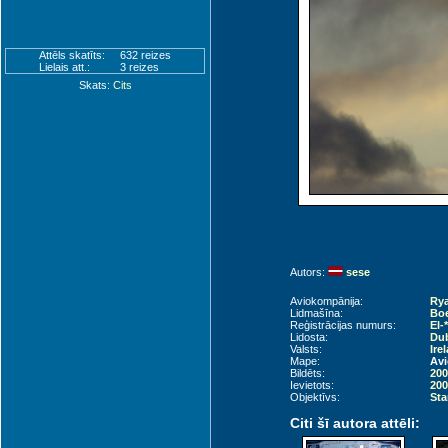
Attēls skatīts:
632 reizes
Lielais att.:
3 reizes
Skats:
Cits
Autors:
sese
Aviokompānija:
Rya
Lidmašīna:
Boe
Reģistrācijas numurs:
EI-*
Lidosta:
Dub
Valsts:
Ire
Mape:
Avi
Bildēts:
200
Ievietots:
200
Objektīvs:
Sta
Citi šī autora attēli: