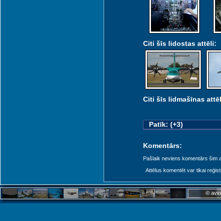
Citi šīs lidostas attēli:
Citi šīs lidmašīnas attēl
Patīk: (+3)
Komentārs:
Pašlaik neviens komentārs šim at
Attēlus komentēt var tikai reģistrēt
© avio