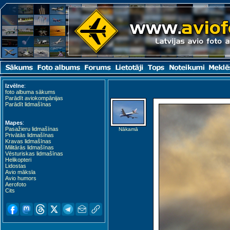
Izvēlne
:
foto albuma sākums
Parādīt aviokompānijas
Parādīt lidmašīnas
Mapes
:
Pasažieru lidmašīnas
Nākamā
Privātās lidmašīnas
Kravas lidmašīnas
Militārās lidmašīnas
Vēsturiskas lidmašīnas
Helikopteri
Lidostas
Avio māksla
Avio humors
Aerofoto
Cits