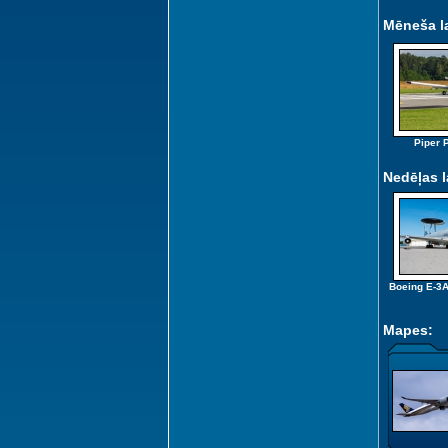
Mēneša l
Piper 
Nedēļas 
Boeing E-3A
Mapes: