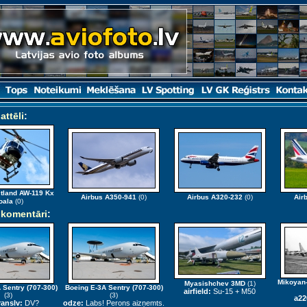
attēli
:
tland AW-119 Kx
Airbus A350-941
(0)
Airbus A320-232
(0)
Air
oala
(0)
 komentāri
:
Mikoyan-
Myasishchev 3MD
(1)
 Sentry (707-300)
Boeing E-3A Sentry (707-300)
airfield:
Su-15 + M50
(3)
(3)
a22
anslv:
DV?
odze:
Labs! Perons aizņemts.