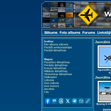
Izvēlne
:
Jaunākie 
foto albuma sākums
Parādīt aviokompānijas
Parādīt lidmašīnas
Mapes
:
Pasažieru lidmašīnas
Privātās lidmašīnas
Kravas lidmašīnas
AgustaWes
Militārās lidmašīnas
K
Vēsturiskas lidmašīnas
Jaunākie
Helikopteri
Lidostas
Avio māksla
Avio humors
Aerofoto
Cits
Boeing E-3A
dambr