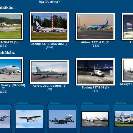
Bija DV diena?
abākās:
PA-28-235
(0)
Airbus A321-211
(1)
An
Boeing 737-8 MAX BBJ
(7)
(171)
(133)
(134)
labākās:
Mikoyan-
 Sentry (707-300)
Aero L-39C Albatros
(1)
Boeing 737-846
(3)
(3)
(78)
(67)
(109)