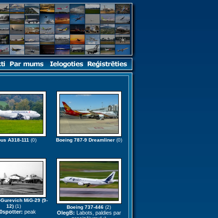
bus A318-111
(0)
Boeing 787-9 Dreamliner
(0)
Gurevich MiG-29 (9-
12)
(1)
Boeing 737-446
(2)
0spotter:
peak
OlegB:
Labots, paldies par