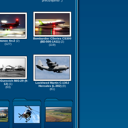
precizējumu! :)
Bombardier CSeries CS300
tonov An-2
(2)
(BD-500-1A11)
(2)
(127)
(119)
Gurevich MiG-29 (9-
Lockheed Martin C-130J
12)
(1)
Hercules (L-382)
(0)
(63)
(61)