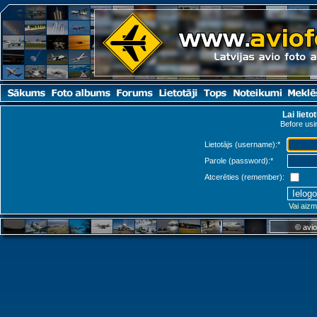
Lai lieto
Before usin
Lietotājs (username):
*
Parole (password):
*
Atcerēties (remember):
Vai aizm
© avio