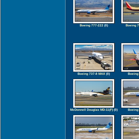
Boeing 777-222
(0)
Boeing 
Boeing 737-8 MAX
(0)
Boeing
McDonnell Douglas MD-11(F)
(0)
Boeing