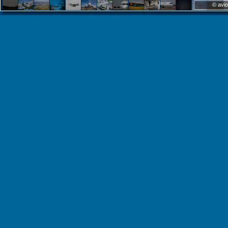
© avio