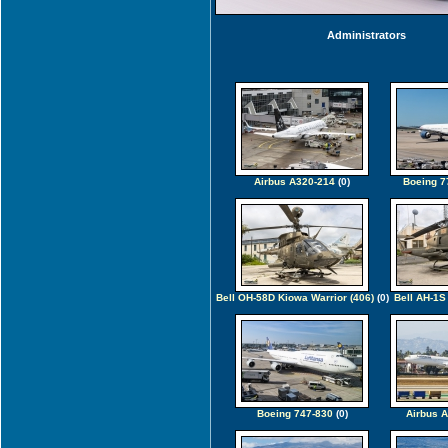
Administrators
Airbus A320-214
(0)
Boeing 7
Bell OH-58D Kiowa Warrior (406)
(0)
Bell AH-1S
Boeing 747-830
(0)
Airbus 