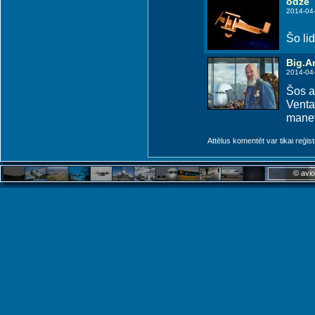
odze
2014-04
Šo li
Big.Ar
2014-04
Šos a
Ventas
manev
Attēlus komentēt var tikai reģistrēt
© avio