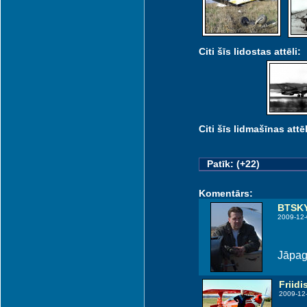
Citi šīs lidostas attēli:
Citi šīs lidmašīnas attēl
Patīk: (+22)
Komentārs:
BTSK
2009-12-
Jāpag
Friidi
2009-12-