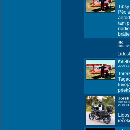
Tibsy-
Pēc a
aerod
tam p
nodie
brāļie
illo
2009-12-
Lidost
Friidi
2009-12-
Toreiz
Tagad
tuvējā
priek
Jorsh
Administr
2010-04
Lidos
iečekot