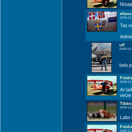
Nisap
elias
2009-12-
Tas n
Admin
ulf
2009-12-
liels 
Friidi
2009-12
Ar lai
vecie 
Tibbs
2009-12
Labs 
Friidi
2009-12