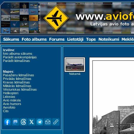
Izvēlne
:
foto albuma sākums
Parādīt aviokompānijas
Parādīt lidmašīnas
Mapes
:
Nākamā
Pasažieru lidmašīnas
Privātās lidmašīnas
Kravas lidmašīnas
Militārās lidmašīnas
Vēsturiskas lidmašīnas
Helikopteri
Lidostas
Avio māksla
Avio humors
Aerofoto
Cits