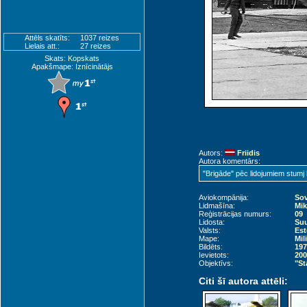
Attēls skatīts:
1037 reizes
Lielais att.:
27 reizes
Skats:
Kopskats
Apakšmape:
Iznīcinātājs
Autors:
Friidis
Autora komentārs:
"Brigāde" pēc lidojumiem stumj
Aviokompānija:
Sov
Lidmašīna:
Mik
Reģistrācijas numurs:
09
Lidosta:
Suu
Valsts:
Est
Mape:
Mil
Bildēts:
197
Ievietots:
200
Objektīvs:
"St
Citi šī autora attēli: