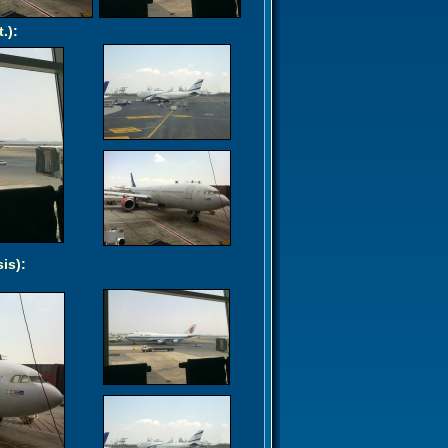
t.)
:
sis)
: