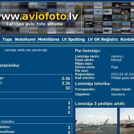
Lietotājs attēlu nav pievienojis.
Par lietotāju:
Lietotāja vārds:
martins.j
Īstais vārds:
Mārtiņš
Mājas lapa:
statistika:
Dzīves vieta:
Rīga
Par sevi:
Reģistrējies:
2012-04-18 (14.
gs:
2.4k
Kad redzēts:
Pēdējā gada laik
i:
2.3k
Lietotāja tehnika:
32
Fotoaparāts:
Ziepju trauki
Objektīvi:
Standarta
3
Lietotāja 3 pēdējie attēli
:
3
0
tatistika:
bildes:
3
dmašīnas:
3