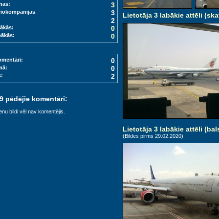
nas:
3
viokompānijas
:
3
Lietotāja 3 labākie attēli (ska
2
ākās:
0
bākās:
0
omentāri:
0
mā:
0
s:
2
 9 pēdējie komentāri:
enu bildi vēl nav komentējis.
Lietotāja 3 labākie attēli (bal
(Bildes pirms 29.02.2020)