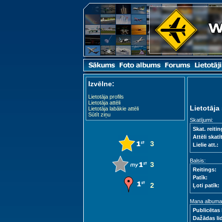
Izvēlne:
Lietotāja profils
Lietotāja attēli
Lietotāja 
Lietotāja labākie attēli
Sūtīt ziņu
Skatījumi:
Skat. reitin
Attēli skatīt
3
Lielie att.:
Balsis:
3
Reitings:
Patīk:
2
Ļoti patīk:
Mana albuma s
Publicētas 
Dažādas li