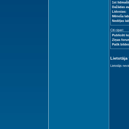
1st lidmašī
Dažādas a
Lidostas:
Mēneša lab
Nedēļas la
Citi cipari:
Publicēti k
Ziņas foru
Patīk bilde
Lietotāja
Lietotājs nevi