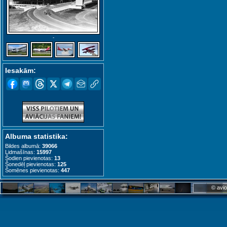
-
Iesakām:
Albuma statistika:
Bildes albumā:
39066
Lidmašīnas:
15997
Šodien pievienotas:
13
Šonedēļ pievienotas:
125
Šomēnes pievienotas:
447
© avio