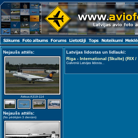
Nejaušs attēls
:
Latvijas lidostas un lidlauki:
Riga - International (Skulte) (RIX 
Galvenā Latvijas lidosta...
Airbus A319-114
Nejaušs attēls
:
(No pēdējām 3 dienām)