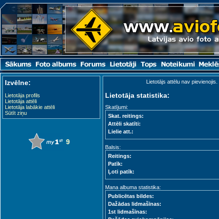
Izvēlne:
Lietotājs attēlu nav pievienojis.
Lietotāja statistika:
Lietotāja profils
Lietotāja attēli
Lietotāja labākie attēli
Skatījumi:
Sūtīt ziņu
Skat. reitings:
Attēli skatīti:
Lielie att.:
9
Balsis:
Reitings:
Patīk:
Ļoti patīk:
Mana albuma statistika:
Publicētas bildes:
Dažādas lidmašīnas:
1st lidmašīnas: