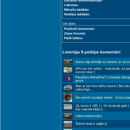
Dažādas aviokompānijas
:
Lidostas:
Mēneša labākās:
Nedēļas labākās:
Citi cipari:
Publicēti komentāri:
Ziņas forumā:
Patīk bildes:
Lietotāja 9 pēdējie komentāri:
Autors bija domājis to variantu ar uzsva
APU tas toč nebūs - visticamāk, ka tas
service door:)
Pasažieru lidmašīna?:) Izskatās diezgan
grozs
Man ar tas fons bišku traucē:) Bet raku
veiksmīgs...
Šim piemīt vizuālais efekts - it kā kusta
Jā, kurss ir 180, t.i. 18 skrejceļa gals:)
kas saprata ideju:))
...
Laba kompozīcija:)
Šobrīd skati ir zaļāki:))