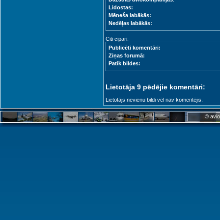
Lidostas:
Mēneša labākās:
Nedēļas labākās:
Citi cipari:
Publicēti komentāri:
Ziņas forumā:
Patīk bildes:
Lietotāja 9 pēdējie komentāri:
Lietotājs nevienu bildi vēl nav komentējis.
© avio