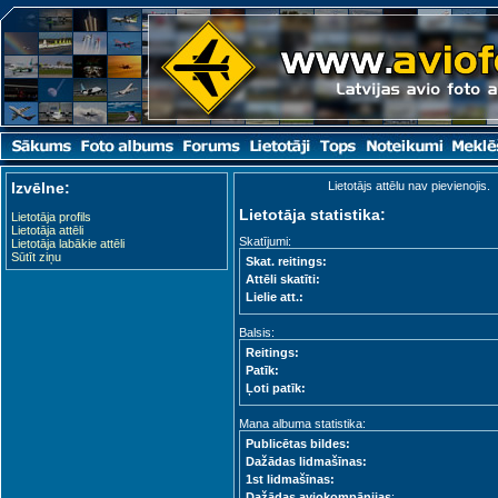
Izvēlne:
Lietotājs attēlu nav pievienojis.
Lietotāja statistika:
Lietotāja profils
Lietotāja attēli
Skatījumi:
Lietotāja labākie attēli
Sūtīt ziņu
Skat. reitings:
Attēli skatīti:
Lielie att.:
Balsis:
Reitings:
Patīk:
Ļoti patīk:
Mana albuma statistika:
Publicētas bildes:
Dažādas lidmašīnas:
1st lidmašīnas:
Dažādas aviokompānijas
: