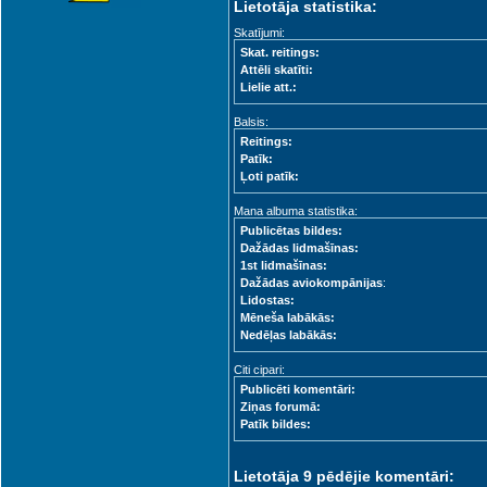
Lietotāja statistika:
Skatījumi:
Skat. reitings:
Attēli skatīti:
Lielie att.:
Balsis:
Reitings:
Patīk:
Ļoti patīk:
Mana albuma statistika:
Publicētas bildes:
Dažādas lidmašīnas:
1st lidmašīnas:
Dažādas aviokompānijas
:
Lidostas:
Mēneša labākās:
Nedēļas labākās:
Citi cipari:
Publicēti komentāri:
Ziņas forumā:
Patīk bildes:
Lietotāja 9 pēdējie komentāri: