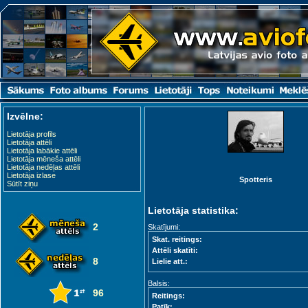
Izvēlne:
Lietotāja profils
Lietotāja attēli
Lietotāja labākie attēli
Lietotāja mēneša attēli
Lietotāja nedēļas attēli
Lietotāja izlase
Spotteris
Sūtīt ziņu
Lietotāja statistika:
2
Skatījumi:
Skat. reitings:
Attēli skatīti:
8
Lielie att.:
Balsis:
96
Reitings:
Patīk: