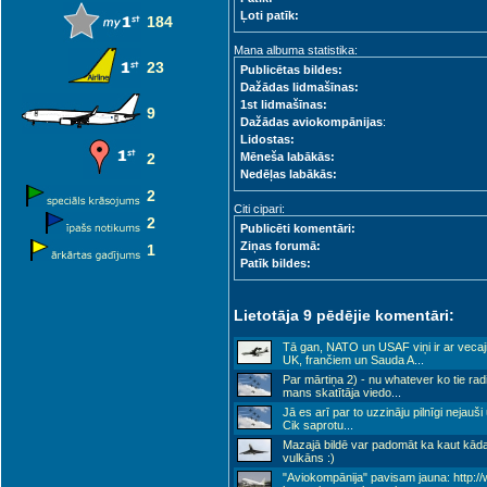
Ļoti patīk:
184
Mana albuma statistika:
23
Publicētas bildes:
Dažādas lidmašīnas:
1st lidmašīnas:
9
Dažādas aviokompānijas
:
Lidostas:
2
Mēneša labākās:
Nedēļas labākās:
2
Citi cipari:
2
Publicēti komentāri:
Ziņas forumā:
1
Patīk bildes:
Lietotāja 9 pēdējie komentāri:
Tā gan, NATO un USAF viņi ir ar vecaj
UK, frančiem un Sauda A
...
Par mārtiņa 2) - nu whatever ko tie rad
mans skatītāja viedo
...
Jā es arī par to uzzināju pilnīgi nejauši
Cik saprotu
...
Mazajā bildē var padomāt ka kaut kād
vulkāns :)
"Aviokompānija" pavisam jauna: http://ww