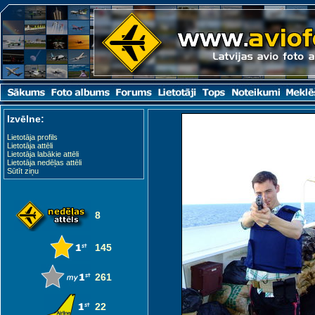
Izvēlne:
Lietotāja profils
Lietotāja attēli
Lietotāja labākie attēli
Lietotāja nedēļas attēli
Sūtīt ziņu
8
145
261
22