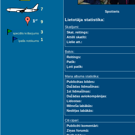
7
Spotteris
Lietotāja statistika:
9
Skatījumi:
3
Skat. reitings:
Attēli skatīti:
1
Lielie att.:
Balsis:
Reitings:
Patīk:
Ļoti patīk:
Mana albuma statistika:
Publicētas bildes:
Dažādas lidmašīnas:
1st lidmašīnas:
Dažādas aviokompānijas
:
Lidostas:
Mēneša labākās:
Nedēļas labākās:
Citi cipari:
Publicēti komentāri:
Ziņas forumā: