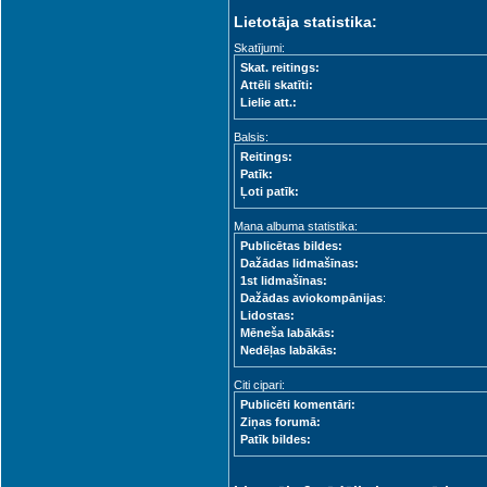
Lietotāja statistika:
Skatījumi:
Skat. reitings:
Attēli skatīti:
Lielie att.:
Balsis:
Reitings:
Patīk:
Ļoti patīk:
Mana albuma statistika:
Publicētas bildes:
Dažādas lidmašīnas:
1st lidmašīnas:
Dažādas aviokompānijas
:
Lidostas:
Mēneša labākās:
Nedēļas labākās:
Citi cipari:
Publicēti komentāri:
Ziņas forumā:
Patīk bildes: