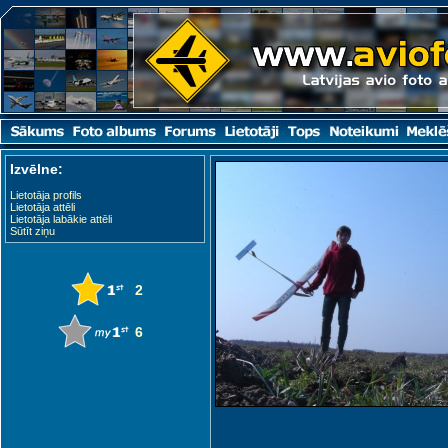
Izvēlne:
Lietotāja profils
Lietotāja attēli
Lietotāja labākie attēli
Sūtīt ziņu
2
6