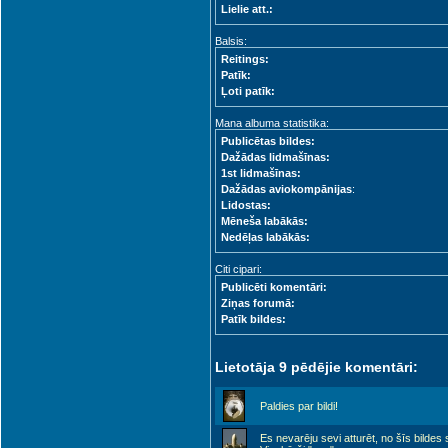
Lielie att.:
Balsis:
Reitings:
Patīk:
Ļoti patīk:
Mana albuma statistika:
Publicētas bildes:
Dažādas lidmašīnas:
1st lidmašīnas:
Dažādas aviokompānijas
:
Lidostas:
Mēneša labākās:
Nedēļas labākās:
Citi cipari:
Publicēti komentāri:
Ziņas forumā:
Patīk bildes:
Lietotāja 9 pēdējie komentāri:
Paldies par bildi!
Es nevarēju sevi atturēt, no šīs bildes