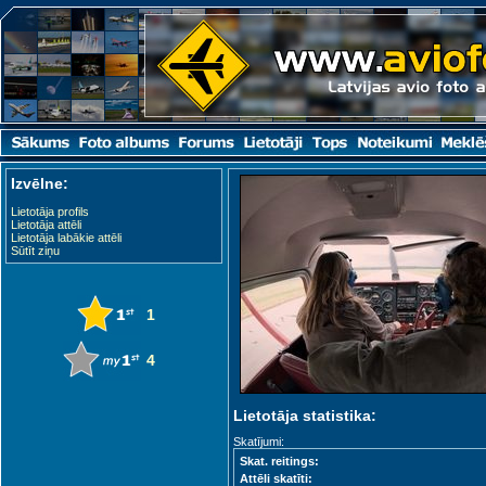
Izvēlne:
Lietotāja profils
Lietotāja attēli
Lietotāja labākie attēli
Sūtīt ziņu
1
4
Lietotāja statistika:
Skatījumi:
Skat. reitings:
Attēli skatīti: