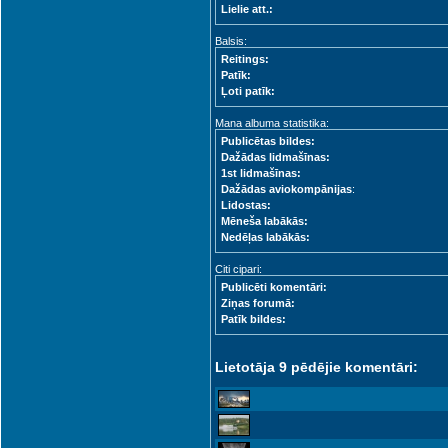
Lielie att.:
Balsis:
Reitings:
Patīk:
Ļoti patīk:
Mana albuma statistika:
Publicētas bildes:
Dažādas lidmašīnas:
1st lidmašīnas:
Dažādas aviokompānijas
:
Lidostas:
Mēneša labākās:
Nedēļas labākās:
Citi cipari:
Publicēti komentāri:
Ziņas forumā:
Patīk bildes:
Lietotāja 9 pēdējie komentāri: