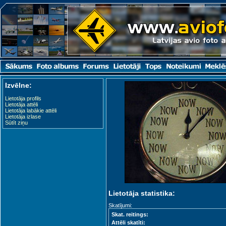
Izvēlne:
Lietotāja profils
Lietotāja attēli
Lietotāja labākie attēli
Lietotāja izlase
Sūtīt ziņu
Lietotāja statistika:
Skatījumi:
Skat. reitings:
Attēli skatīti: