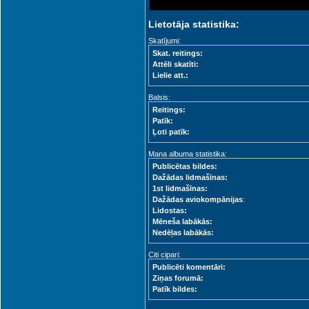
Lietotāja statistika:
Skatījumi:
Skat. reitings:
Attēli skatīti:
Lielie att.:
Balsis:
Reitings:
Patīk:
Ļoti patīk:
Mana albuma statistika:
Publicētas bildes:
Dažādas lidmašīnas:
1st lidmašīnas:
Dažādas aviokompānijas
:
Lidostas:
Mēneša labākās:
Nedēļas labākās:
Citi cipari:
Publicēti komentāri:
Ziņas forumā:
Patīk bildes: