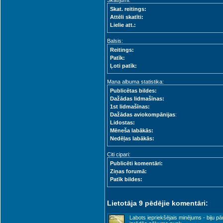
Skatījumi:
Skat. reitings:
Attēli skatīti:
Lielie att.:
Balsis:
Reitings:
Patīk:
Ļoti patīk:
Mana albuma statistika:
Publicētas bildes:
Dažādas lidmašīnas:
1st lidmašīnas:
Dažādas aviokompānijas
:
Lidostas:
Mēneša labākās:
Nedēļas labākās:
Citi cipari:
Publicēti komentāri:
Ziņas forumā:
Patīk bildes:
Lietotāja 9 pēdējie komentāri:
Labots iepriekšējais minējums - biju pā