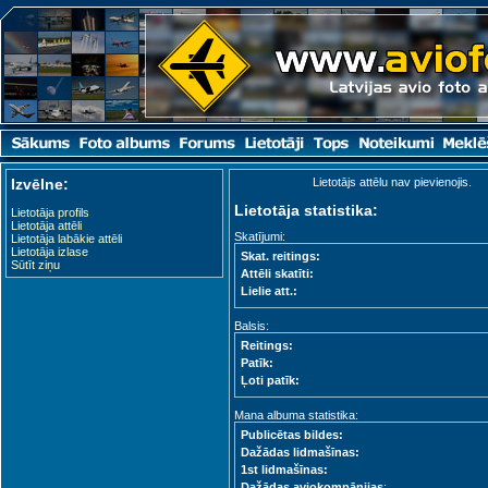
Izvēlne:
Lietotājs attēlu nav pievienojis.
Lietotāja statistika:
Lietotāja profils
Lietotāja attēli
Skatījumi:
Lietotāja labākie attēli
Lietotāja izlase
Skat. reitings:
Sūtīt ziņu
Attēli skatīti:
Lielie att.:
Balsis:
Reitings:
Patīk:
Ļoti patīk:
Mana albuma statistika:
Publicētas bildes:
Dažādas lidmašīnas:
1st lidmašīnas:
Dažādas aviokompānijas
: