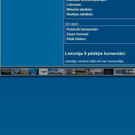
Lidostas:
Mēneša labākās:
Nedēļas labākās:
Citi cipari:
Publicēti komentāri:
Ziņas forumā:
Patīk bildes:
Lietotāja 9 pēdējie komentāri:
Lietotājs nevienu bildi vēl nav komentējis.
© avio