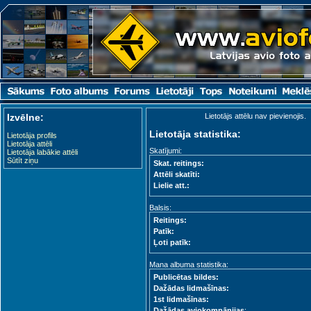
Izvēlne:
Lietotājs attēlu nav pievienojis.
Lietotāja statistika:
Lietotāja profils
Lietotāja attēli
Skatījumi:
Lietotāja labākie attēli
Sūtīt ziņu
Skat. reitings:
Attēli skatīti:
Lielie att.:
Balsis:
Reitings:
Patīk:
Ļoti patīk:
Mana albuma statistika:
Publicētas bildes:
Dažādas lidmašīnas:
1st lidmašīnas:
Dažādas aviokompānijas
: