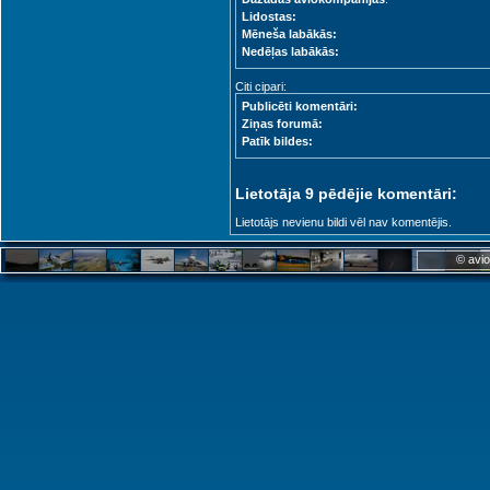
Lidostas:
Mēneša labākās:
Nedēļas labākās:
Citi cipari:
Publicēti komentāri:
Ziņas forumā:
Patīk bildes:
Lietotāja 9 pēdējie komentāri:
Lietotājs nevienu bildi vēl nav komentējis.
© avio