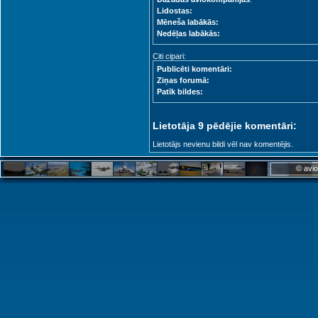
Lidostas:
Mēneša labākās:
Nedēļas labākās:
Citi cipari:
Publicēti komentāri:
Ziņas forumā:
Patīk bildes:
Lietotāja 9 pēdējie komentāri:
Lietotājs nevienu bildi vēl nav komentējis.
© avio