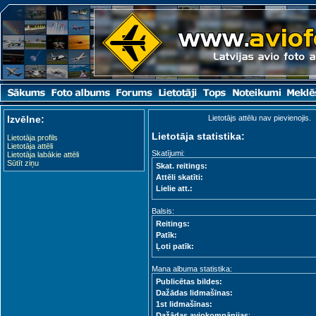
Izvēlne:
Lietotājs attēlu nav pievienojis.
Lietotāja statistika:
Lietotāja profils
Lietotāja attēli
Skatījumi:
Lietotāja labākie attēli
Sūtīt ziņu
Skat. reitings:
Attēli skatīti:
Lielie att.:
Balsis:
Reitings:
Patīk:
Ļoti patīk:
Mana albuma statistika:
Publicētas bildes:
Dažādas lidmašīnas:
1st lidmašīnas:
Dažādas aviokompānijas
: