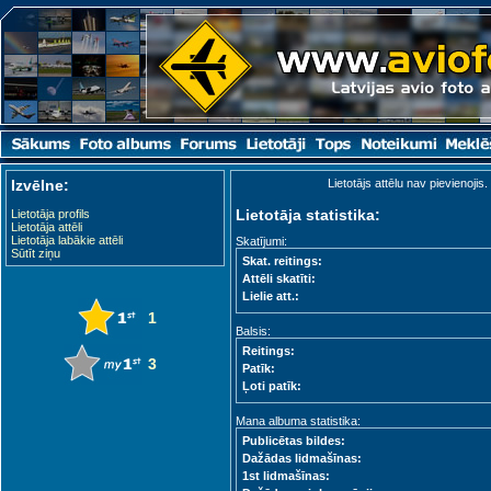
Izvēlne:
Lietotājs attēlu nav pievienojis.
Lietotāja statistika:
Lietotāja profils
Lietotāja attēli
Lietotāja labākie attēli
Skatījumi:
Sūtīt ziņu
Skat. reitings:
Attēli skatīti:
Lielie att.:
1
Balsis:
Reitings:
3
Patīk:
Ļoti patīk:
Mana albuma statistika:
Publicētas bildes:
Dažādas lidmašīnas:
1st lidmašīnas: