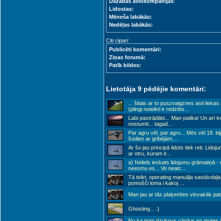
Dažādas aviokompānijas
:
Lidostas:
Mēneša labākās:
Nedēļas labākās:
Citi cipari:
Publicēti komentāri:
Ziņas forumā:
Patīk bildes:
Lietotāja 9 pēdējie komentāri:
... šitais ar to puszvaigznes asti lieka
(pilngi noteikti ir redzēts
...
Labi pastrādāts... Man patika! Un arī k
nostumti... tagad
...
Par agru vēl, par agru... Mēs vēl 18. b
šodien ar gribējām,
...
Ar šo jau principā lidots tiek reti. Lidoj
ar otru, kuram ir
...
a) Neliels ieskats lidojumu grāmatiņā -
neesmu es... Vo neatc
...
Tā teikt, operating manuāļa sastāvdaļa, 
pomošči loma i kakoj
...
Man jau ar tās plaķenītes visvairāk pati
Ghosting... :)
Nu ka man dzukovs vārdus no mutes i