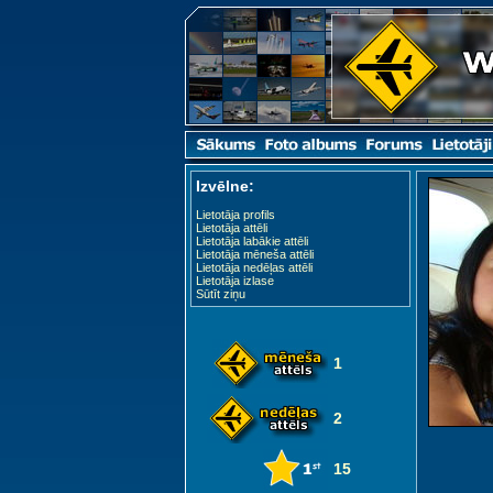
Izvēlne:
Lietotāja profils
Lietotāja attēli
Lietotāja labākie attēli
Lietotāja mēneša attēli
Lietotāja nedēļas attēli
Lietotāja izlase
Sūtīt ziņu
1
2
15