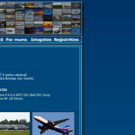
7.9 gadus atpakaļ)
ikā lietotājs nav manīts.
A350
0mm F4-5.6 APO DG MACRO Sony
ens AF 18-55mm