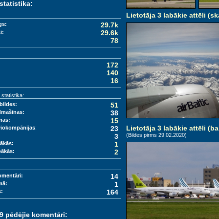
statistika:
Lietotāja 3 labākie attēli (sk
gs:
29.7k
i:
29.6k
78
172
140
16
tatistika:
bildes:
51
dmašīnas:
38
nas:
15
Lietotāja 3 labākie attēli (ba
viokompānijas
:
23
(Bildes pirms 29.02.2020)
3
ākās:
1
bākās:
2
omentāri:
14
mā:
1
s:
164
 9 pēdējie komentāri: