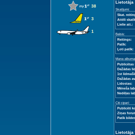
Lietotāja 
38
Skatījumi:
Skat. reitin
3
Attēli skatīt
Lielie att.:
1
Balsis:
Reitings:
Patīk:
Ļoti patīk:
Mana albuma s
Publicētas 
Dažādas li
1st lidmašī
Dažādas a
Lidostas:
Mēneša lab
Nedēļas la
Citi cipari:
Publicēti k
Ziņas foru
Patīk bilde
Lietotāja