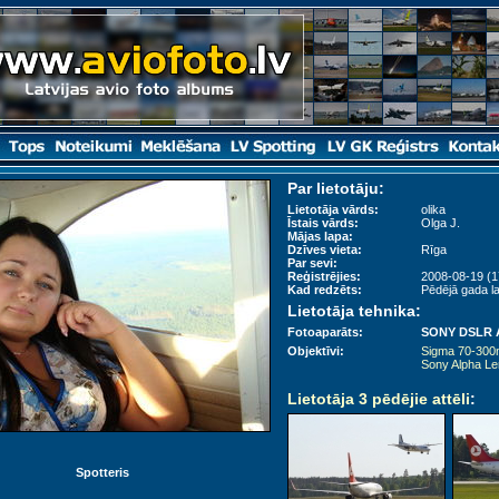
Par lietotāju:
Lietotāja vārds:
olika
Īstais vārds:
Olga J.
Mājas lapa:
Dzīves vieta:
Rīga
Par sevi:
Reģistrējies:
2008-08-19 (1
Kad redzēts:
Pēdējā gada la
Lietotāja tehnika:
Fotoaparāts:
SONY DSLR 
Objektīvi:
Sigma 70-30
Sony Alpha L
Lietotāja 3 pēdējie attēli
:
Spotteris