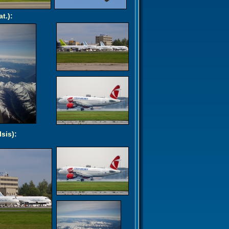
at.)
:
lsis)
: