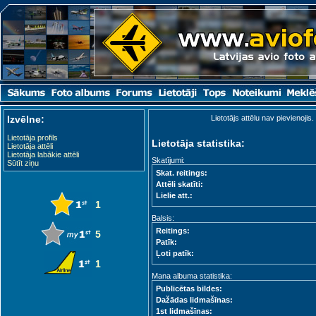
Izvēlne:
Lietotājs attēlu nav pievienojis.
Lietotāja profils
Lietotāja statistika:
Lietotāja attēli
Lietotāja labākie attēli
Skatījumi:
Sūtīt ziņu
Skat. reitings:
Attēli skatīti:
Lielie att.:
1
Balsis:
Reitings:
5
Patīk:
Ļoti patīk:
1
Mana albuma statistika:
Publicētas bildes:
Dažādas lidmašīnas:
1st lidmašīnas: