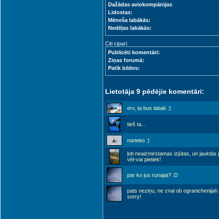
Dažādas aviokompānijas
:
Lidostas:
Mēneša labākās:
Nedēļas labākās:
Citi cipari:
Publicēti komentāri:
Ziņas forumā:
Patīk bildes:
Lietotāja 9 pēdējie komentāri:
erv, ta bus labak :)
tieš ta...
палево :)
ļoti neaizmirstamas izjūtas, un jauktās j
vēl-vai pietiek!
par ko jus runajat? :D
pats neziņu, ne znal ob ogranichenijah
sorry!