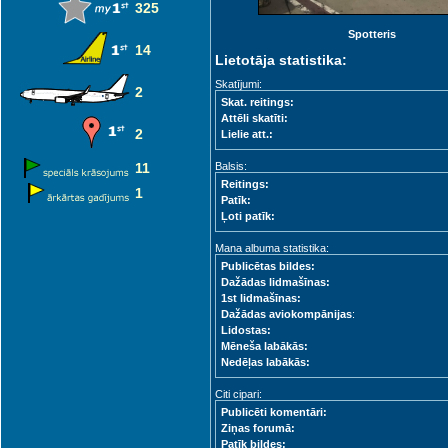
325
Spotteris
14
Lietotāja statistika:
Skatījumi:
2
Skat. reitings:
Attēli skatīti:
2
Lielie att.:
11
Balsis:
Reitings:
1
Patīk:
Ļoti patīk:
Mana albuma statistika:
Publicētas bildes:
Dažādas lidmašīnas:
1st lidmašīnas:
Dažādas aviokompānijas
:
Lidostas:
Mēneša labākās:
Nedēļas labākās:
Citi cipari:
Publicēti komentāri:
Ziņas forumā:
Patīk bildes: