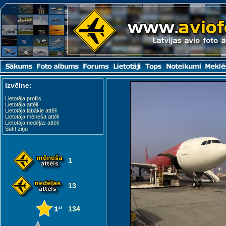
Izvēlne:
Lietotāja profils
Lietotāja attēli
Lietotāja labākie attēli
Lietotāja mēneša attēli
Lietotāja nedēļas attēli
Sūtīt ziņu
1
13
134